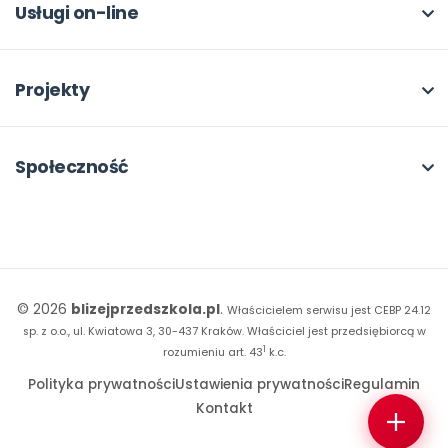
Dla autorów
Odbiory i kontakt
Online
Usługi on-line
Program Skarbonka
Otwarte
bliżej MAX
Rabat dla przedszkoli
Dla rad pedagogicznych
Moja Płytoteka
Projekty
Konferencje
Platforma Edukacyjna
Wszystkie projekty
18. FORUM
Kiosk online
Kumpelkowo
Społeczność
E-booki
Literkowo
Wpisy
Strona WWW dla przedszkola
Czuciaki
Konkursy
Witaminki
Facebook
© 2026
blizejprzedszkola.pl
.
Właścicielem serwisu jest CEBP 24.12
Dookoła Polski
Instagram
sp. z o.o., ul. Kwiatowa 3, 30-437 Kraków.
Właściciel jest przedsiębiorcą w
1
Sensosmyki
rozumieniu art. 43
k.c.
YouTube
Polityka prywatności
Ustawienia prywatności
Regulamin
Sprintem do maratonu
Kontakt
Bliżej Pieska