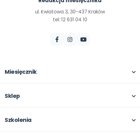
Redakcja miesięcznika
ul. Kwiatowa 3, 30-437 Kraków
tel: 12 631 04 10
Miesięcznik
O miesięczniku
W numerze
Sklep
Scenariusze i artykuły
Pełna oferta
Pomoce dydaktyczne
Moje zakupy
Szkolenia
Archiwum
Dla autorów
O szkoleniach