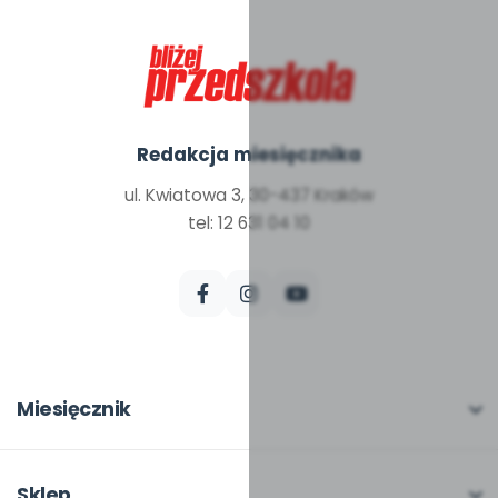
Redakcja miesięcznika
ul. Kwiatowa 3, 30-437 Kraków
tel: 12 631 04 10
Miesięcznik
O miesięczniku
W numerze
Sklep