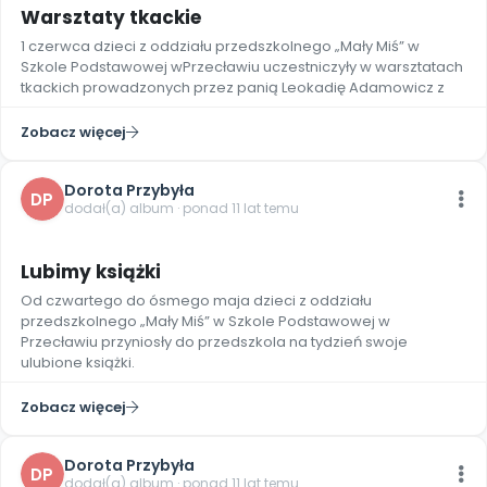
Archiwalne numery
Warsztaty tkackie
Promocje
1 czerwca dzieci z oddziału przedszkolnego „Mały Miś” w
Pomoc
Szkole Podstawowej wPrzecławiu uczestniczyły w warsztatach
tkackich prowadzonych przez panią Leokadię Adamowicz z
Zobacz więcej
Dorota Przybyła
DP
dodał(a) album · ponad 11 lat temu
2
Lubimy książki
Od czwartego do ósmego maja dzieci z oddziału
przedszkolnego „Mały Miś” w Szkole Podstawowej w
Przecławiu przyniosły do przedszkola na tydzień swoje
ulubione książki.
Zobacz więcej
Dorota Przybyła
DP
dodał(a) album · ponad 11 lat temu