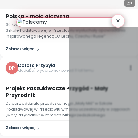
4
Polska – moja ojczyzna
30 kwietnia dzieci z oddziału przedszkolnego „Mały Miś” w
Szkole Podstawowej w Przecławiu wysłuchały opowiadania
inspirowanego legendą „O Lechu, Czechu i Rusie”
Zobacz więcej
Dorota Przybyła
DP
dodał(a) wydarzenie · ponad 11 lat temu
Projekt Poszukiwacze Przygód - Mały
Przyrodnik
Dzieci z oddziału przedszkolnego „Mały Miś” w Szkole
Podstawowej w Przecławiu wmarcu uczestniczyły w zajęciach
„Mały Przyrodnik” w ramach bliżejprzedszkolnego
Zobacz więcej