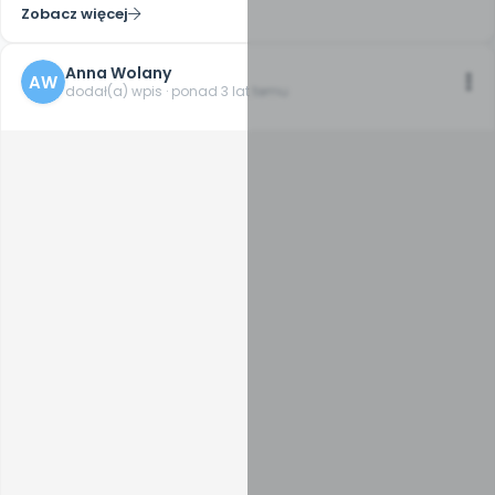
Zobacz więcej
Anna Wolany
AW
dodał(a) wpis · ponad 3 lat temu