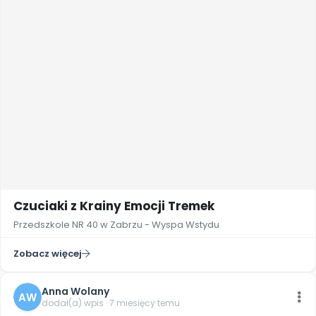
Czuciaki z Krainy Emocji Tremek
Przedszkole NR 40 w Zabrzu - Wyspa Wstydu
Zobacz więcej
Anna Wolany
AW
dodał(a) wpis · 7 miesięcy temu