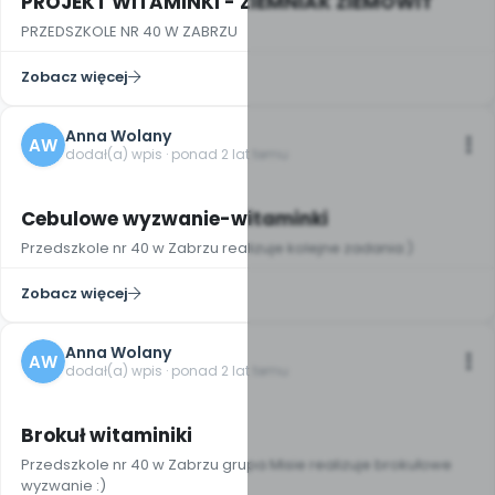
PROJEKT WITAMINKI - ZIEMNIAK ZIEMOWIT
PRZEDSZKOLE NR 40 W ZABRZU
Zobacz więcej
Anna Wolany
AW
dodał(a) wpis · ponad 2 lat temu
3
Cebulowe wyzwanie-witaminki
Przedszkole nr 40 w Zabrzu realizuje kolejne zadania:)
Zobacz więcej
Anna Wolany
AW
dodał(a) wpis · ponad 2 lat temu
4
Brokuł witaminiki
Przedszkole nr 40 w Zabrzu grupa Misie realizuje brokułowe
wyzwanie :)