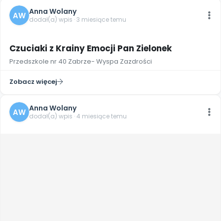
Archiwalne numery
Anna Wolany
AW
Promocje
dodał(a) wpis · 3 miesiące temu
Pomoc
Czuciaki z Krainy Emocji Pan Zielonek
Przedszkole nr 40 Zabrze- Wyspa Zazdrości
Zobacz więcej
Anna Wolany
AW
dodał(a) wpis · 4 miesiące temu