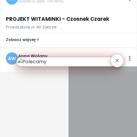
dodał(a) wpis · rok temu
2
PROJEKT WITAMINKI - Czosnek Czarek
Przedszkole nr 40 Zabrze
Zobacz więcej
Anna Wolany
AW
dodał(a) wpis · rok temu