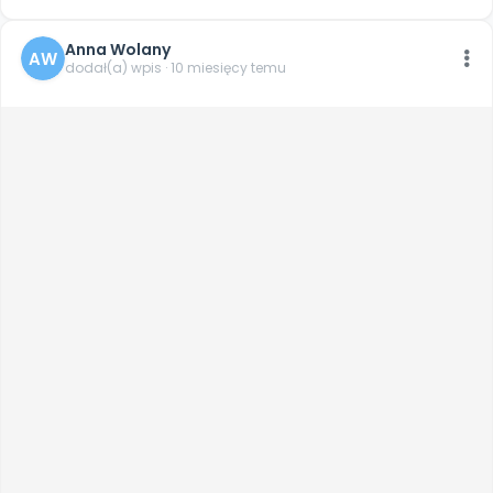
Anna Wolany
AW
dodał(a) wpis · 10 miesięcy temu