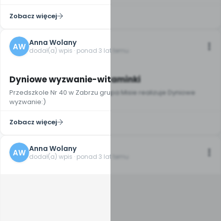
Zobacz więcej
Anna Wolany
AW
dodał(a) wpis · ponad 3 lat temu
Dyniowe wyzwanie-witaminki
Przedszkole Nr 40 w Zabrzu grupa Misie realizuje Dyniowe
wyzwanie:)
Zobacz więcej
Anna Wolany
AW
dodał(a) wpis · ponad 3 lat temu