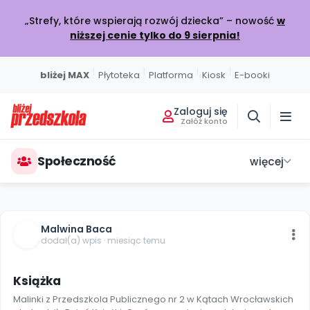
„Strefy, które wspierają rozwój dziecka” – nowość
w
niższej cenie tylko do 9 sierpnia!
|
|
|
|
bliżej MAX
Płytoteka
Platforma
Kiosk
E-booki
Zaloguj się
Załóż konto
Miesięcznik
Sklep
Akademia Edukacji
Usługi on-line
Projekty i Akcje
Społeczność
Społeczność
Wszystkie projekty
Poznaj pakiet MAX
Strona główna
O miesięczniku
Skontaktuj się
O Akademii
więcej
BLIŻEJ MAX
BLIŻEJ PRZEDSZKOLA
W BIEŻĄCYM WYDANIU
POLECAMY
KATALOG SZKOLEŃ
Kumpelkowo
Rozwijamy relacje
Moja Płytoteka
Dodaj wpis
Wydanie lipiec-sierpień 2026
Strefy, które wspierają rozwój dziecka
Online
Malwina Baca
7000+ utworów
Podziel się wiedzą
Bieżący numer
Przedsprzedaż w sklepie
Szkolenia online
dodał(a) wpis · miesiąc temu
Czuciaki
4
Emocje i relacje
Platforma Edukacyjna
Wpisy
Zamów prenumeratę
Otwarte
KATEGORIE
Filmy i animacje
Dołącz do dyskusji
Prenumerata miesięcznika
Szkolenia stacjonarne
Książka
Witaminki
Nasze publikacje
Zdrowe nawyki
Malinki z Przedszkola Publicznego nr 2 w Kątach Wrocławskich
Kiosk Online
Konkursy
Zamknięte
Książki i materiały edukacyjne