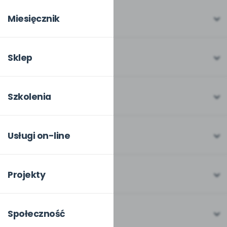
Miesięcznik
O miesięczniku
W numerze
Sklep
Scenariusze i artykuły
Pełna oferta
Pomoce dydaktyczne
Moje zakupy
Szkolenia
Archiwum
Dla autorów
O szkoleniach
Dla autorów
Odbiory i kontakt
Online
Usługi on-line
Program Skarbonka
Otwarte
bliżej MAX
Rabat dla przedszkoli
Dla rad pedagogicznych
Moja Płytoteka
Projekty
Konferencje
Platforma Edukacyjna
Wszystkie projekty
18. FORUM
Kiosk online
Kumpelkowo
Społeczność