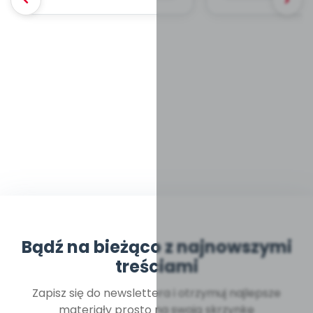
Bądź na bieżąco z najnowszymi
treściami
Zapisz się do newslettera i otrzymuj najlepsze
materiały prosto na swoją skrzynkę