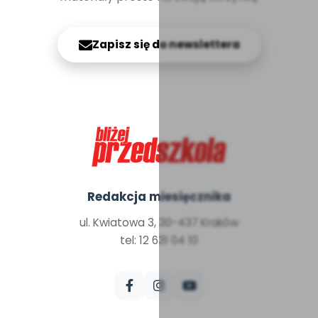
Zapisz się do newslettera
Redakcja miesięcznika
ul. Kwiatowa 3, 30-437 Kraków
tel: 12 631 04 10