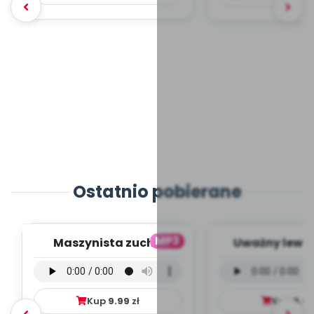
Ostatnio pobierane
MP3
Maszynista zuch -
Uważny lew -
wersja wokalna (PD,
wokalna (PD
mp3)
Kup
9.99
zł
Kup
9.9