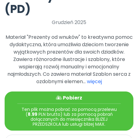
Archiwalne numery
(PD)
Promocje
Pomoc
Grudzień 2025
Materiał "Prezenty od wnuków" to kreatywna pomoc
dydaktyczna, która umożliwia dzieciom tworzenie
wyjątkowych prezentów dla swoich dziadków.
Zawiera różnorodne ilustracje i szablony, które
wspierają rozwój manualny i emocjonalny
najmłodszych. Co zawiera materiał Szablon serca z
ozdobnymi elemen...
więcej
Pobierz
Ten plik można pobrać za pomocą przelewu
(
8.99
PLN brutto) lub za pomocą pobrań
dołączanych do miesięcznika BLIŻEJ
PRZEDSZKOLA lub usługi bliżej MAX.