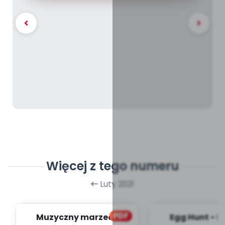
Więcej z tego numeru
Luty 2021
PDF
Muzyczny marzec -
Egg Hunt - b