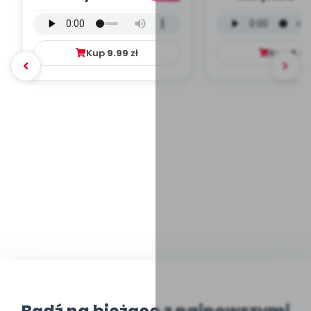
wersja wokalna (PD,
wokalna (PD
mp3)
Kup
9.99
zł
Kup
9.9