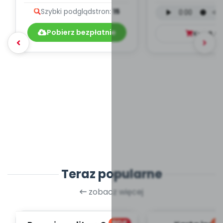
teksty piosenek
języku angiels
Szybki podgląd
stron:
15
mp3)
Pobierz bezpłatnie
Kup
9.9
Teraz popularne
zobacz więcej