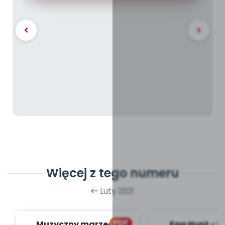
Więcej z tego numeru
Luty 2021
PDF
Muzyczny marzec -
Egg Hunt - b