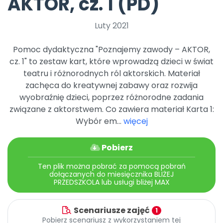
AKTOR, cz. 1 (PD)
Promocje
Pomoc
Luty 2021
Pomoc dydaktyczna "Poznajemy zawody – AKTOR,
cz. 1" to zestaw kart, które wprowadzą dzieci w świat
teatru i różnorodnych ról aktorskich. Materiał
zachęca do kreatywnej zabawy oraz rozwija
wyobraźnię dzieci, poprzez różnorodne zadania
związane z aktorstwem. Co zawiera materiał Karta 1:
Wybór em...
więcej
Pobierz
Ten plik można pobrać za pomocą pobrań
dołączanych do miesięcznika BLIŻEJ
PRZEDSZKOLA lub usługi bliżej MAX
Scenariusze zajęć
1
Pobierz scenariusz z wykorzystaniem tej