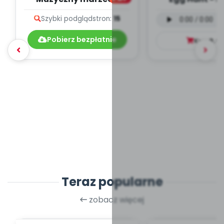
teksty piosenek
języku angiels
Szybki podgląd
stron:
15
mp3)
Pobierz bezpłatnie
Kup
9.9
Teraz popularne
zobacz więcej