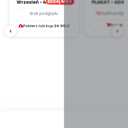
bliżej MAX
Wrzesień - MIESIĘCZNY
PLAKAT - ADAP
PLAN PRACY
PORADNIK DLA 
Szybki podglą
Brak podglądu
WYCHOWAWCZO –
DYDAKTYC...
Kup
4.9
Pobierz lub kup
24.99
zł