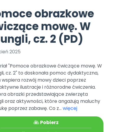
e
y
Gotowa w mniej niż 10 min • 14 dni bez opłat
Zobacz nas na Instagramie
Bliżej Pieska
omoce obrazkowe
Pomoc zwierzętom
TikTok
wiczące mowę. W
Nowości
Zobacz nas na TikToku
wej
Książka (dla) Przedszkolaka
Zapowiedzi
ungli, cz. 2 (PD)
Promowanie czytelnictwa
YouTube
zkoli
Polecamy
Filmy edukacyjne
cień 2025
osk Online.
5 czerwca 2024 r. uzyskała
Promocje
19 r. Nr decyzji:
riał "Pomoce obrazkowe ćwiczące mowę. W
Archiwalne numery
li, cz. 2" to doskonała pomoc dydaktyczna,
a wspiera rozwój mowy dzieci poprzez
Pomoc
aktywne ilustracje i różnorodne ćwiczenia.
era obrazki przedstawiające zwierzęta
li oraz aktywności, które angażują maluchy
kę poprzez zabawę. Co z...
więcej
Pobierz