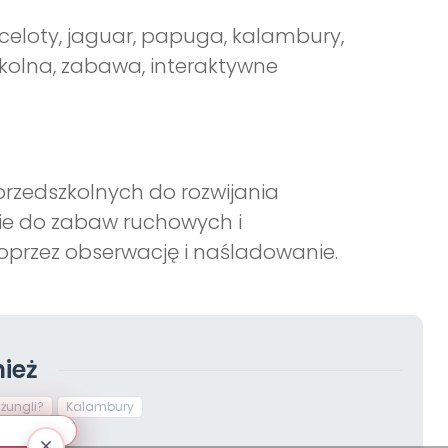
eloty, jaguar, papuga, kalambury,
zkolna, zabawa, interaktywne
rzedszkolnych do rozwijania
zie do zabaw ruchowych i
poprzez obserwację i naśladowanie.
ież
żungli?
Kalambury