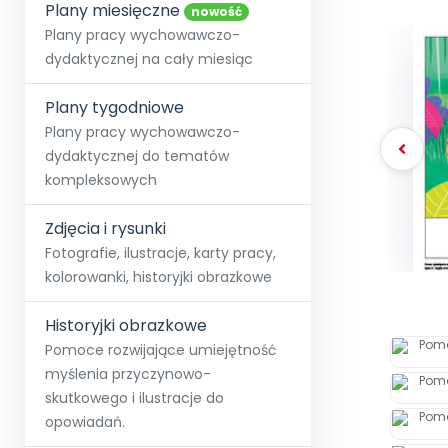
online lub stacjonarnie.
Plany miesięczne
Szko
Film
Wygr
nowość
Społeczność
Strona główna
Poznaj pakiet MAX
Wszystkie projekty
Skontaktuj się
Wit
Plany pracy wychowawczo-
O miesięczniku
O Akademii
+48 12 631 04 10
Zdro
dydaktycznej na cały miesiąc
Zam
Kio
kontakt@blizejprzedszkola.pl
Szko
E-wy
Doo
Plany tygodniowe
Pozn
Plany pracy wychowawczo-
dydaktycznej do tematów
Akredyt
Wydanie l
∞
Pakiet 
Dodaj wpis
Sen
kompleksowych
Akademia Edu
Pełen dostęp
Zob
Testuj przez 7 dni
Patr
Strefy, k
przedłużenie a
NP.5470.4.20
Zdjęcia i rysunki
Zam
Zob
Fotografie, ilustracje, karty pracy,
kolorowanki, historyjki obrazkowe
Historyjki obrazkowe
Pomoce rozwijające umiejętność
myślenia przyczynowo-
skutkowego i ilustracje do
opowiadań.