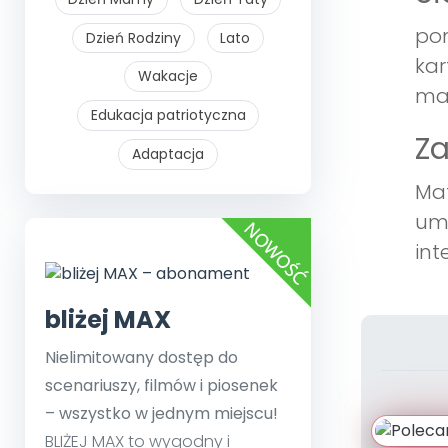
pom
Dzień Rodziny
Lato
kar
Wakacje
mat
Edukacja patriotyczna
Z
Adaptacja
Mat
umi
int
bliżej MAX
Nielimitowany dostęp do
scenariuszy, filmów i piosenek
– wszystko w jednym miejscu!
BLIŻEJ MAX to wygodny i