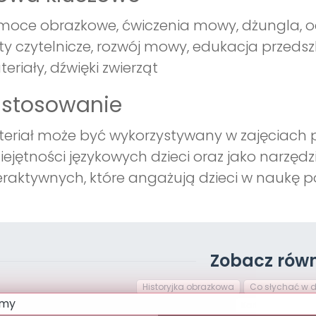
oce obrazkowe, ćwiczenia mowy, dżungla, oc
ty czytelnicze, rozwój mowy, edukacja przeds
eriały, dźwięki zwierząt
astosowanie
eriał może być wykorzystywany w zajęciach p
ejętności językowych dzieci oraz jako narzęd
eraktywnych, które angażują dzieci w naukę 
Zobacz równ
Historyjka obrazkowa
Co słychać w d
Karty czytelnicze