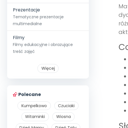
Mat
Prezentacje
dyd
Tematyczne prezentacje
róż
multimedialne
akt
Filmy
Co
Filmy edukacyjne i obrazujące
treść zajęć
Więcej
Polecane
Kumpelkowo
Czuciaki
Witaminki
Wiosna
S
Dzień Mamy
Dzień Taty