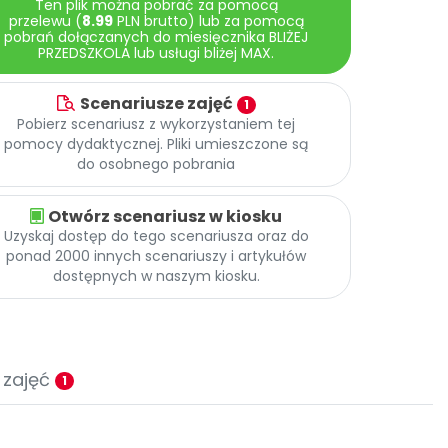
Ten plik można pobrać za pomocą
przelewu (
8.99
PLN brutto) lub za pomocą
pobrań dołączanych do miesięcznika BLIŻEJ
PRZEDSZKOLA lub usługi bliżej MAX.
Scenariusze zajęć
1
Pobierz scenariusz z wykorzystaniem tej
pomocy dydaktycznej. Pliki umieszczone są
do osobnego pobrania
Otwórz scenariusz w kiosku
Uzyskaj dostęp do tego scenariusza oraz do
ponad 2000 innych scenariuszy i artykułów
dostępnych w naszym kiosku.
 zajęć
1