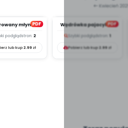
Kwiecień 202
PDF
PDF
rowany młynek -
Wędrówka pajacyka -
 melodii i tekst
zapis melodii i tekst
bki podgląd
stron:
2
Szybki podgląd
stron:
1
ierz lub kup
2.99
zł
Pobierz lub kup
2.99
zł