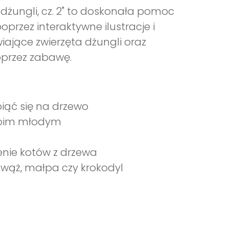
żungli, cz. 2" to doskonała pomoc
przez interaktywne ilustracje i
iające zwierzęta dżungli oraz
oprzez zabawę.
iąć się na drzewo
woim młodym
enie kotów z drzewa
k wąż, małpa czy krokodyl