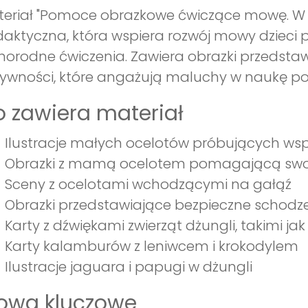
eriał "Pomoce obrazkowe ćwiczące mowę. W d
aktyczna, która wspiera rozwój mowy dzieci po
norodne ćwiczenia. Zawiera obrazki przedstaw
ywności, które angażują maluchy w naukę p
 zawiera materiał
Ilustracje małych ocelotów próbujących wsp
Obrazki z mamą ocelotem pomagającą s
Sceny z ocelotami wchodzącymi na gałąź
Obrazki przedstawiające bezpieczne schodz
Karty z dźwiękami zwierząt dżungli, takimi ja
Karty kalamburów z leniwcem i krokodylem
Ilustracje jaguara i papugi w dżungli
łowa kluczowe