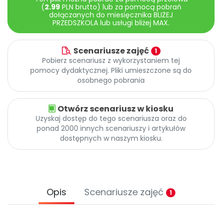
(
2.99
PLN brutto) lub za pomocą pobrań
dołączanych do miesięcznika BLIŻEJ
PRZEDSZKOLA lub usługi bliżej MAX.
Scenariusze zajęć
1
Pobierz scenariusz z wykorzystaniem tej
pomocy dydaktycznej. Pliki umieszczone są do
osobnego pobrania
Otwórz scenariusz w kiosku
Uzyskaj dostęp do tego scenariusza oraz do
ponad 2000 innych scenariuszy i artykułów
dostępnych w naszym kiosku.
Opis
Scenariusze zajęć
1