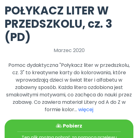
Archiwalne numery
POŁYKACZ LITER W
Promocje
Pomoc
PRZEDSZKOLU, cz. 3
(PD)
Marzec 2020
Pomoc dydaktyczna "Połykacz liter w przedszkolu,
cz. 3" to kreatywne karty do kolorowania, które
wprowadzają dzieci w świat liter i alfabetu w
zabawny sposób. Każda litera ozdobiona jest
smakowitymi motywami, co zachęca do nauki przez
zabawę. Co zawiera materiał Litery od A do Z w
formie kolor...
więcej
Pobierz
Ten plik można pobrać za pomocą przelewu