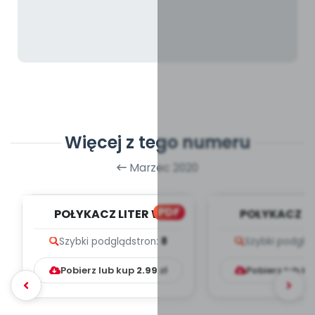
Więcej z tego numeru
Marzec 2020
PDF
POŁYKACZ LITER W
POŁYKACZ LI
PRZEDSZKOLU, cz. 3 (PD)
PRZEDSZKOLU, c
Szybki podgląd
stron:
8
Szybki podglą
Pobierz lub kup
2.99
zł
Pobierz lub k