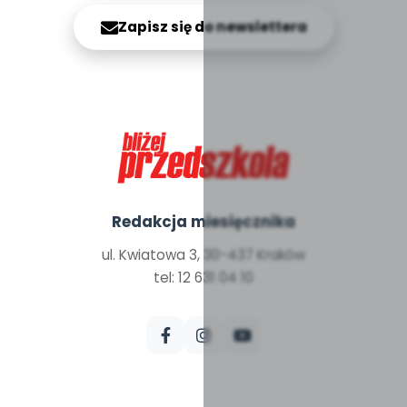
Zapisz się do newslettera
Redakcja miesięcznika
ul. Kwiatowa 3, 30-437 Kraków
tel: 12 631 04 10