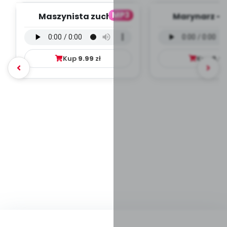
MP3
Maszynista zuch -
Marynarz - 
wersja wokalna (PD,
wokalna (PD
mp3)
Kup
9.99
zł
Kup
9.9