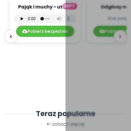
MP3
Pająk i muchy - utwór
Odgłosy na 
instrumentalny (PD,
dźwięki (PD
Brak podgl
mp3)
Pobierz bezpłatnie
Pobierz bez
Teraz popularne
zobacz więcej