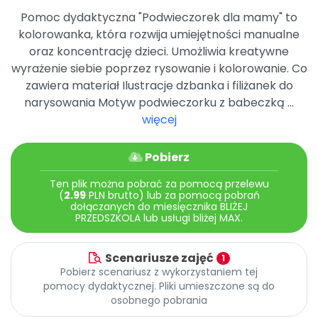
Archiwalne numery
Pomoc dydaktyczna "Podwieczorek dla mamy" to
Promocje
kolorowanka, która rozwija umiejętności manualne
Pomoc
oraz koncentrację dzieci. Umożliwia kreatywne
wyrażenie siebie poprzez rysowanie i kolorowanie. Co
zawiera materiał Ilustracje dzbanka i filiżanek do
narysowania Motyw podwieczorku z babeczką ...
więcej
Pobierz
Ten plik można pobrać za pomocą przelewu
(
2.99
PLN brutto) lub za pomocą pobrań
dołączanych do miesięcznika BLIŻEJ
PRZEDSZKOLA lub usługi bliżej MAX.
Scenariusze zajęć
1
Pobierz scenariusz z wykorzystaniem tej
pomocy dydaktycznej. Pliki umieszczone są do
osobnego pobrania