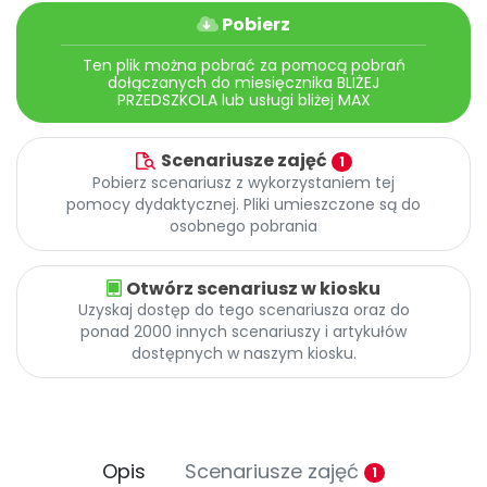
Pobierz
Ten plik można pobrać za pomocą pobrań
dołączanych do miesięcznika BLIŻEJ
PRZEDSZKOLA lub usługi bliżej MAX
Scenariusze zajęć
1
Pobierz scenariusz z wykorzystaniem tej
pomocy dydaktycznej. Pliki umieszczone są do
osobnego pobrania
Otwórz scenariusz w kiosku
Uzyskaj dostęp do tego scenariusza oraz do
ponad 2000 innych scenariuszy i artykułów
dostępnych w naszym kiosku.
Opis
Scenariusze zajęć
1