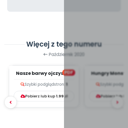
Więcej z tego numeru
Październik 2020
PDF
Nasze barwy ojczyste -
Hungry Monster
zapis melodii i tekst
melodii i t
Szybki podgląd
stron:
1
Szybki podglą
Pobierz lub kup
1.99
zł
Pobierz lub k