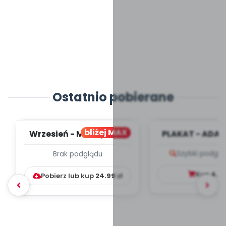
Ostatnio pobierane
bliżej MAX
Wrzesień - MIESIĘCZNY
PLAKAT - ADAP
PLAN PRACY
PORADNIK DLA 
Szybki podglą
Brak podglądu
WYCHOWAWCZO –
DYDAKTYC...
Kup
4.9
Pobierz lub kup
24.99
zł