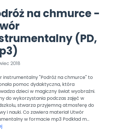
e
y
Gotowa w mniej niż 10 min • 14 dni bez opłat
Zobacz nas na Instagramie
Bliżej Pieska
dróż na chmurce -
Pomoc zwierzętom
TikTok
twór
Nowości
Zobacz nas na TikToku
wej
Książka (dla) Przedszkolaka
Zapowiedzi
strumentalny (PD,
Promowanie czytelnictwa
YouTube
zkoli
Polecamy
Filmy edukacyjne
p3)
osk Online.
5 czerwca 2024 r. uzyskała
Promocje
19 r. Nr decyzji:
wiec 2018
Archiwalne numery
r instrumentalny "Podróż na chmurce" to
Pomoc
onała pomoc dydaktyczna, która
wadza dzieci w magiczny świat wyobraźni.
lny do wykorzystania podczas zajęć w
dszkolu, stwarza przyjemną atmosferę do
y i nauki. Co zawiera materiał Utwór
rumentalny w formacie mp3 Podkład m...
j