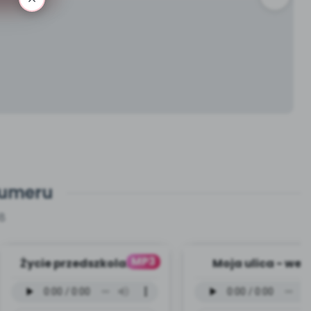
numeru
8
MP3
Życie przedszkolaka -
Moja ulica - wer
wersja instrumentalna
instrumentalna (
(PD, mp3)
mp3)