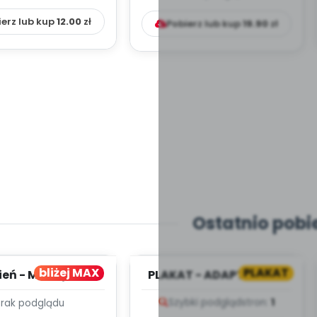
ierz lub kup
12.00
zł
Pobierz lub kup
19.90
zł
Ostatnio pobi
bliżej MAX
PLAKAT
ień - MIESIĘCZNY
PLAKAT - ADAPTACJA -
PLAN PRACY
PORADNIK DLA RODZICA
Szybki podgląd
stron:
1
Brak podglądu
HOWAWCZO –