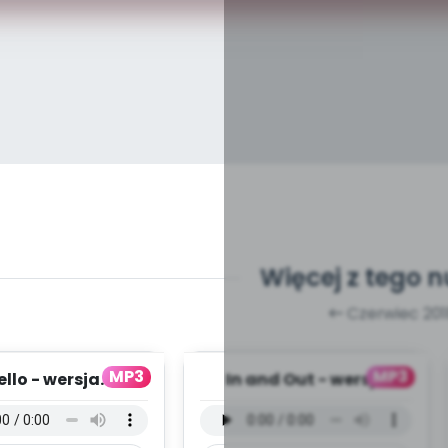
Więcej z tego 
Czerwiec 201
MP3
MP3
ello - wersja
In and Out - wersja
rumentalna (PD,
instrumentalna (PD,
mp3)
mp3)