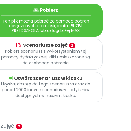
Pobierz
Ten plik można pobrać za pomocą pobrań
dołączanych do miesięcznika BLIŻEJ
PRZEDSZKOLA lub usługi bliżej MAX
Scenariusze zajęć
2
Pobierz scenariusz z wykorzystaniem tej
pomocy dydaktycznej. Pliki umieszczone są
do osobnego pobrania
Otwórz scenariusz w kiosku
Uzyskaj dostęp do tego scenariusza oraz do
ponad 2000 innych scenariuszy i artykułów
dostępnych w naszym kiosku.
 zajęć
2