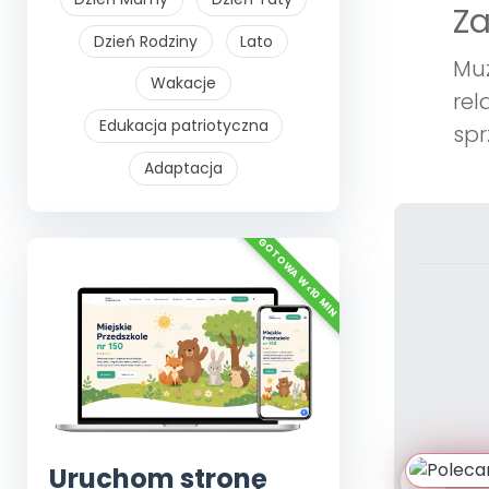
Z
Dzień Rodziny
Lato
Muz
Wakacje
rel
Edukacja patriotyczna
spr
Adaptacja
Uruchom stronę