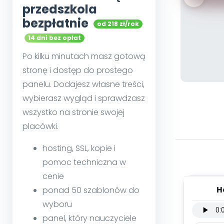
przedszkola
bezpłatnie
od 218 zł/rok
14 dni bez opłat
Po kilku minutach masz gotową
stronę i dostęp do prostego
panelu. Dodajesz własne treści,
wybierasz wygląd i sprawdzasz
wszystko na stronie swojej
placówki.
hosting, SSL, kopie i
pomoc techniczna w
cenie
H
ponad 50 szablonów do
inst
wyboru
panel, który nauczyciele