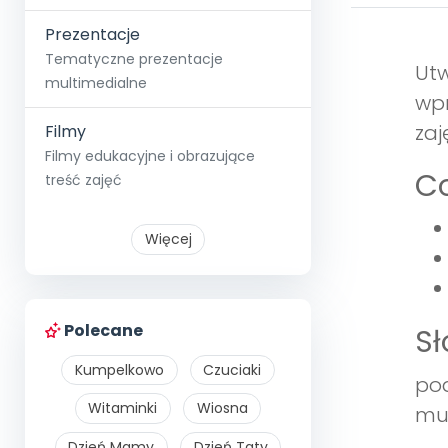
Prezentacje
Tematyczne prezentacje
Utw
multimedialne
wpr
zaj
Filmy
Filmy edukacyjne i obrazujące
Co
treść zajęć
Więcej
Polecane
S
Kumpelkowo
Czuciaki
pod
Witaminki
Wiosna
muz
Dzień Mamy
Dzień Taty