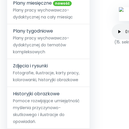
online lub stacjonarnie.
Plany miesięczne
Szko
Film
Wygr
nowość
Społeczność
Strona główna
Poznaj pakiet MAX
Wszystkie projekty
Skontaktuj się
Wit
Plany pracy wychowawczo-
O miesięczniku
O Akademii
+48 12 631 04 10
Zdro
dydaktycznej na cały miesiąc
Zam
Kio
kontakt@blizejprzedszkola.pl
Szko
E-wy
Doo
Plany tygodniowe
Pozn
Plany pracy wychowawczo-
(15. s
dydaktycznej do tematów
Akredyt
Wydanie l
∞
Pakiet 
Dodaj wpis
Sen
kompleksowych
Akademia Edu
Pełen dostęp
Zob
Testuj przez 7 dni
Patr
Strefy, k
przedłużenie a
NP.5470.4.20
Zdjęcia i rysunki
Zam
Zob
Fotografie, ilustracje, karty pracy,
kolorowanki, historyjki obrazkowe
Historyjki obrazkowe
Pomoce rozwijające umiejętność
myślenia przyczynowo-
skutkowego i ilustracje do
opowiadań.