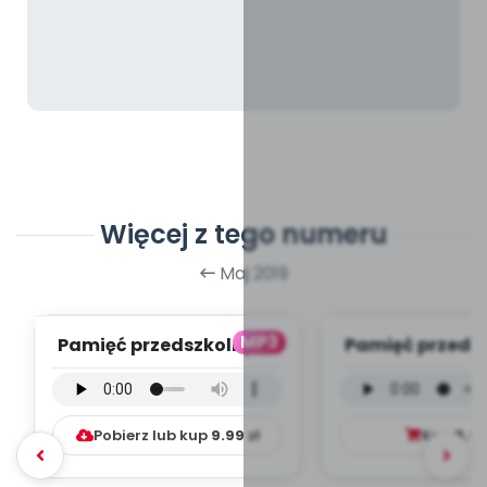
Więcej z tego numeru
Maj 2019
MP3
Pamięć przedszkolnych
Pamięć przeds
lat - wersja
lat - wersja 
instrumentalna (PD, ...
(PD, mp
Pobierz lub kup
9.99
zł
Kup
9.9