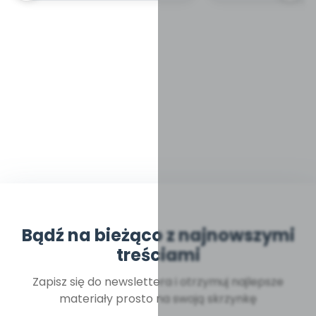
Bądź na bieżąco z najnowszymi
treściami
Zapisz się do newslettera i otrzymuj najlepsze
materiały prosto na swoją skrzynkę