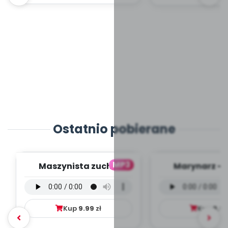
Ostatnio pobierane
MP3
Maszynista zuch -
Marynarz - 
wersja wokalna (PD,
wokalna (PD
mp3)
Kup
9.99
zł
Kup
9.9