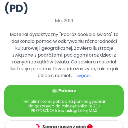
Archiwalne numery
(PD)
Promocje
Pomoc
Maj 2019
Materiał dydaktyczny "Podróż dookoła świata" to
doskonała pomoc w odkrywaniu różnorodności
kulturowej i geograficznej. Zawiera ilustracje
związane z podróżami, pociągami oraz dzieci z
różnych zakątków świata. Co zawiera materiał
Ilustracje przedmiotów podróżniczych, takich jak
plecak, namiot, ...
więcej
Pobierz
Ten plik można pobrać za pomocą pobrań
dołączanych do miesięcznika BLIŻEJ
PRZEDSZKOLA lub usługi bliżej MAX
Scenariusze zajęć
1