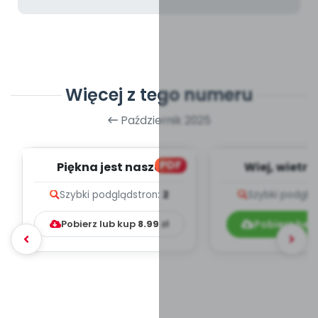
Więcej z tego numeru
Październik 2025
PDF
Piękna jest nasza
Wiej, wietrz
ojczyzna, cz.3 (PD)
opowiadanie
Szybki podgląd
stron:
2
Szybki podglą
Pobierz lub kup
8.99
zł
Pobierz bez