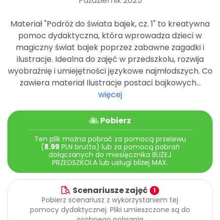
Październik 2025
Archiwalne numery
Promocje
Materiał "Podróż do świata bajek, cz. 1" to kreatywna
Pomoc
pomoc dydaktyczna, która wprowadza dzieci w
magiczny świat bajek poprzez zabawne zagadki i
ilustracje. Idealna do zajęć w przedszkolu, rozwija
wyobraźnię i umiejętności językowe najmłodszych. Co
zawiera materiał Ilustracje postaci bajkowych...
więcej
Pobierz
Ten plik można pobrać za pomocą przelewu
(
8.99
PLN brutto) lub za pomocą pobrań
dołączanych do miesięcznika BLIŻEJ
PRZEDSZKOLA lub usługi bliżej MAX.
Scenariusze zajęć
1
Pobierz scenariusz z wykorzystaniem tej
pomocy dydaktycznej. Pliki umieszczone są do
osobnego pobrania