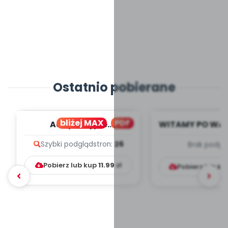
Ostatnio pobierane
bliżej MAX
PDF
Adaptacyjne
WITAMY PO WA
VADEMECUM - plakaty i
- wrzesi
Szybki podgląd
stron:
26
Brak podgl
artykuły
TYGODNIOWY
PRACY W.
Pobierz lub kup
11.99
zł
Pobierz lub k