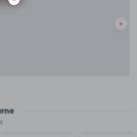
arne
j