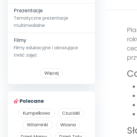
Prezentacje
Tematyczne prezentacje
multimedialne
Pla
rok
Filmy
cec
Filmy edukacyjne i obrazujące
treść zajęć
prz
Co
Więcej
Polecane
Kumpelkowo
Czuciaki
Witaminki
Wiosna
S
Dzień Mamy
Dzień Taty