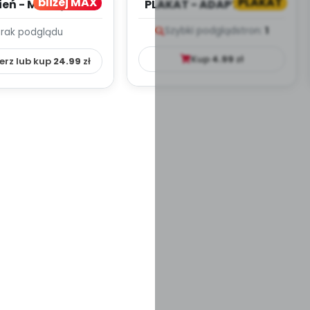
bliżej MAX
PLAKAT
ień - MIESIĘCZNY
PLAKAT - ADAPTACJA -
PLAN PRACY
PORADNIK DLA RODZICA
Szybki podgląd
stron:
1
Brak podglądu
HOWAWCZO –
YDAKTYC...
Kup
4.99
zł
erz lub kup
24.99
zł