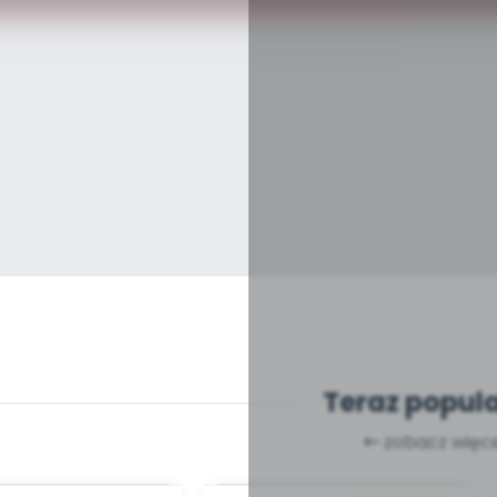
Teraz popul
zobacz więce