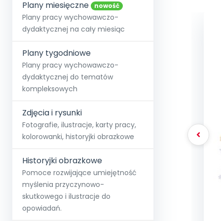
online lub stacjonarnie.
Plany miesięczne
Szko
Film
Wygr
nowość
Społeczność
Strona główna
Poznaj pakiet MAX
Wszystkie projekty
Skontaktuj się
Wit
Plany pracy wychowawczo-
O miesięczniku
O Akademii
+48 12 631 04 10
Zdro
dydaktycznej na cały miesiąc
Zam
Kio
kontakt@blizejprzedszkola.pl
Szko
E-wy
Doo
Plany tygodniowe
Pozn
Plany pracy wychowawczo-
dydaktycznej do tematów
Akredyt
Wydanie l
∞
Pakiet 
Dodaj wpis
Sen
kompleksowych
Akademia Edu
Pełen dostęp
Zob
Testuj przez 7 dni
Patr
Strefy, k
przedłużenie a
NP.5470.4.20
Zdjęcia i rysunki
Zam
Zob
Fotografie, ilustracje, karty pracy,
kolorowanki, historyjki obrazkowe
Historyjki obrazkowe
Pomoce rozwijające umiejętność
myślenia przyczynowo-
skutkowego i ilustracje do
opowiadań.