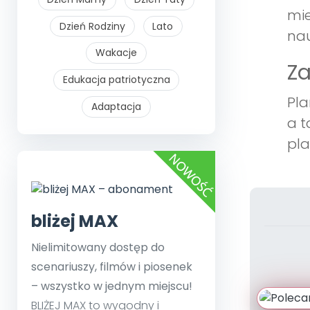
mie
Dzień Rodziny
Lato
nau
Wakacje
Z
Edukacja patriotyczna
Pla
Adaptacja
a t
pla
bliżej MAX
Nielimitowany dostęp do
scenariuszy, filmów i piosenek
– wszystko w jednym miejscu!
BLIŻEJ MAX to wygodny i