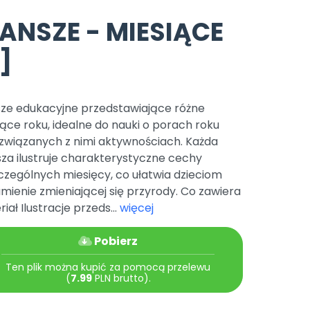
e
y
Gotowa w mniej niż 10 min • 14 dni bez opłat
Zobacz nas na Instagramie
Bliżej Pieska
ANSZE - MIESIĄCE
Pomoc zwierzętom
TikTok
]
Nowości
Zobacz nas na TikToku
wej
Książka (dla) Przedszkolaka
Zapowiedzi
Promowanie czytelnictwa
YouTube
zkoli
Polecamy
sze edukacyjne przedstawiające różne
Filmy edukacyjne
ące roku, idealne do nauki o porach roku
osk Online.
5 czerwca 2024 r. uzyskała
Promocje
 związanych z nimi aktywnościach. Każda
19 r. Nr decyzji:
za ilustruje charakterystyczne cechy
Archiwalne numery
czególnych miesięcy, co ułatwia dzieciom
mienie zmieniającej się przyrody. Co zawiera
Pomoc
iał Ilustracje przeds...
więcej
Pobierz
Ten plik można kupić za pomocą przelewu
(
7.99
PLN brutto).