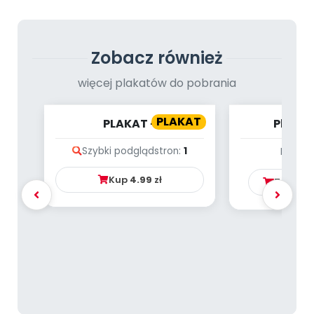
Zobacz również
więcej plakatów do pobrania
PLAKAT
PLAKAT -
Plakat
SUPERNAUCZYCIELKA
Niedź
Szybki podgląd
stron:
1
Brak p
Kup
4.99
zł
Zamów 