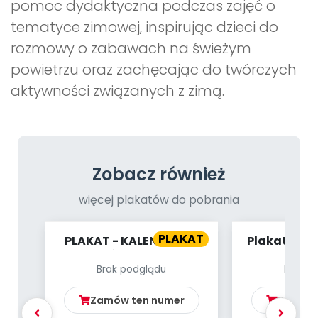
pomoc dydaktyczna podczas zajęć o
tematyce zimowej, inspirując dzieci do
rozmowy o zabawach na świeżym
powietrzu oraz zachęcając do twórczych
aktywności związanych z zimą.
Zobacz również
więcej plakatów do pobrania
PLAKAT
PLAKAT - KALENDARZ -
Plakat - Ma
PAŹDZIERNIK
Brak podglądu
Brak p
Zamów ten numer
Zamów 