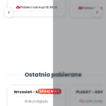
Pobierz lub kup
12.00
zł
Pobierz lub ku
Ostatnio pobierane
bliżej MAX
Wrzesień - MIESIĘCZNY
PLAKAT - ADAP
PLAN PRACY
PORADNIK DLA 
Szybki podglą
Brak podglądu
WYCHOWAWCZO –