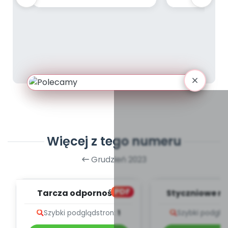
Więcej z tego numeru
Grudzień 2023
PDF
Tarcza odporności
Styczniowe me
teksty pio
Szybki podgląd
stron:
1
Szybki podglą