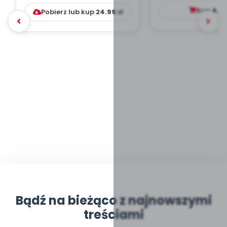
DYDAKTYC...
Kup
4.9
Pobierz lub kup
24.99
zł
Bądź na bieżąco z najnowszymi
treściami