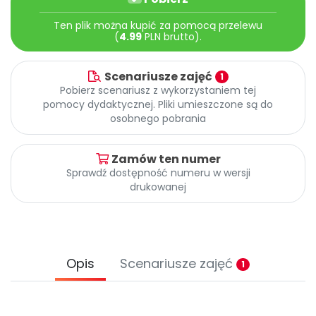
Archiwalne numery
Promocje
Ten plik można kupić za pomocą przelewu
(
4.99
PLN brutto).
Pomoc
Scenariusze zajęć
1
Pobierz scenariusz z wykorzystaniem tej
pomocy dydaktycznej. Pliki umieszczone są do
osobnego pobrania
Zamów ten numer
Sprawdź dostępność numeru w wersji
drukowanej
Opis
Scenariusze zajęć
1