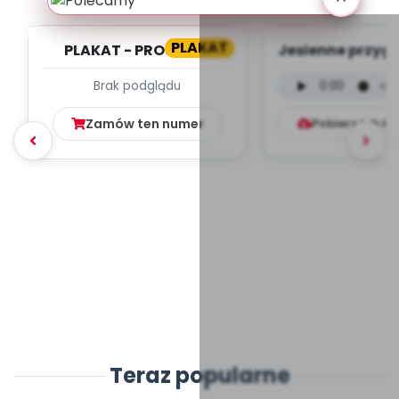
PLAKAT
PLAKAT - PROJEKTY
Jesienne przyg
- wersja instr
Brak podglądu
(PD, mp3.
Zamów ten numer
Pobierz lub k
Teraz popularne