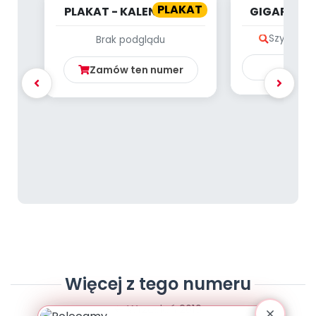
PLAKAT
PLAKAT - KALENDARZ -
GIGAPLAKA
STYCZEŃ
W
Szybki po
Brak podglądu
Ku
Zamów ten numer
Więcej z tego numeru
Wrzesień 2019