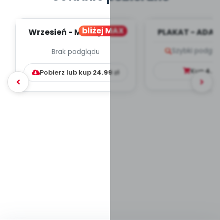
bliżej MAX
Wrzesień - MIESIĘCZNY
PLAKAT - ADAP
PLAN PRACY
PORADNIK DLA 
Szybki podglą
Brak podglądu
WYCHOWAWCZO –
DYDAKTYC...
Kup
4.9
Pobierz lub kup
24.99
zł