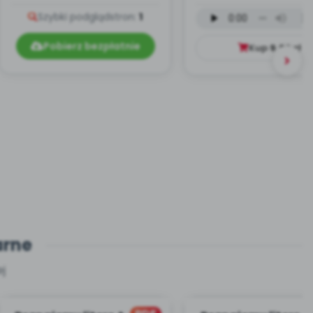
- zapis melodii i tekst
wersja wokalna (
Szybki podgląd
stron:
1
mp3)
Pobierz bezpłatnie
Kup
9.99
zł
arne
j