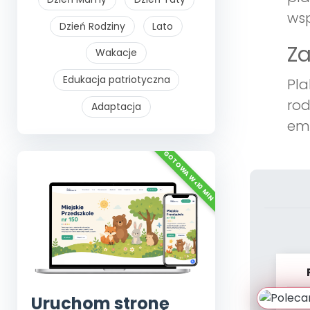
wsp
Dzień Rodziny
Lato
Z
Wakacje
Edukacja patriotyczna
Pla
rod
Adaptacja
em
Uruchom stronę