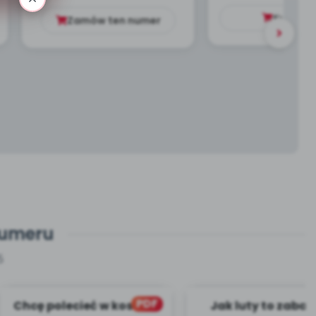
Kup
4.9
Zamów ten numer
numeru
5
PDF
Chcę polecieć w kosmos
Jak luty to zabaw