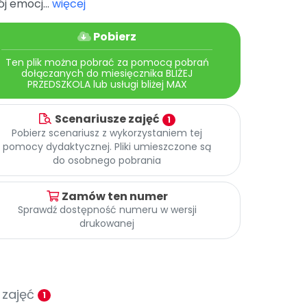
j emocj...
więcej
Pobierz
Ten plik można pobrać za pomocą pobrań
dołączanych do miesięcznika BLIŻEJ
PRZEDSZKOLA lub usługi bliżej MAX
Scenariusze zajęć
1
Pobierz scenariusz z wykorzystaniem tej
pomocy dydaktycznej. Pliki umieszczone są
do osobnego pobrania
Zamów ten numer
Sprawdź dostępność numeru w wersji
drukowanej
 zajęć
1