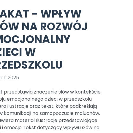
e
y
Gotowa w mniej niż 10 min • 14 dni bez opłat
Zobacz nas na Instagramie
Bliżej Pieska
LAKAT - WPŁYW
Pomoc zwierzętom
TikTok
ŁÓW NA ROZWÓJ
Nowości
Zobacz nas na TikToku
wej
Książka (dla) Przedszkolaka
Zapowiedzi
MOCJONALNY
Promowanie czytelnictwa
YouTube
zkoli
Polecamy
Filmy edukacyjne
IECI W
osk Online.
5 czerwca 2024 r. uzyskała
Promocje
RZEDSZKOLU
19 r. Nr decyzji:
Archiwalne numery
zeń 2025
Pomoc
at przedstawia znaczenie słów w kontekście
oju emocjonalnego dzieci w przedszkolu.
ra ilustracje oraz tekst, które podkreślają
w komunikacji na samopoczucie maluchów.
wiera materiał Ilustracje przedstawiające
i i emocje Tekst dotyczący wpływu słów na