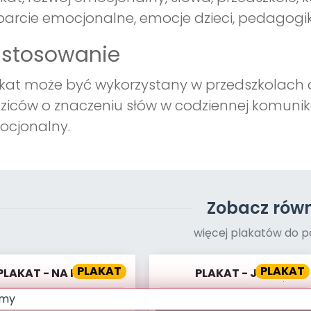
arcie emocjonalne, emocje dzieci, pedagog
astosowanie
kat może być wykorzystany w przedszkolach 
ziców o znaczeniu słów w codziennej komunikac
ocjonalny.
Zobacz równ
więcej plakatów do p
PLAKAT
PLAKAT
PLAKAT - NA PLAŻY
PLAKAT - JAK
WYPRODUKOWAĆ
Szybki podgląd
stron:
1
Szybki podgląd
stron:
1
PAPIER?