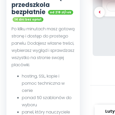
przedszkola
bezpłatnie
od 218 zł/rok
14 dni bez opłat
Po kilku minutach masz gotową
stronę i dostęp do prostego
panelu. Dodajesz własne treści,
wybierasz wygląd i sprawdzasz
wszystko na stronie swojej
placówki.
hosting, SSL, kopie i
pomoc techniczna w
cenie
ponad 50 szablonów do
wyboru
Lut
panel, który nauczyciele