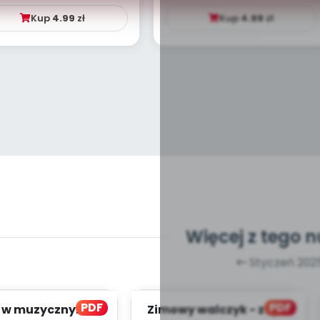
Kup
4.99
zł
Kup
4.99
zł
Więcej z tego 
Styczeń 202
PDF
PDF
y w muzycznym
Zimowy walczyk - zapis