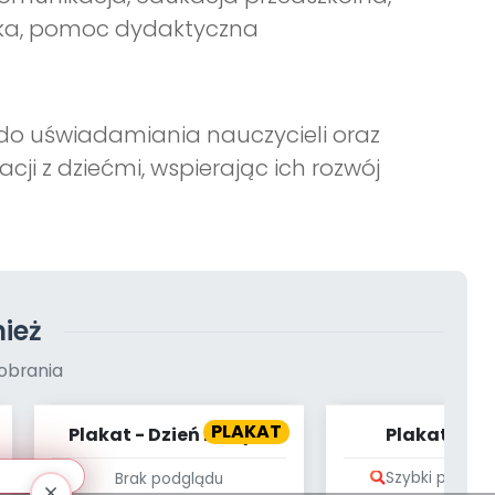
ika, pomoc dydaktyczna
do uświadamiania nauczycieli oraz
ji z dziećmi, wspierając ich rozwój
ież
obrania
PLAKAT
Plakat - Dzień Muzyki
Plakat - Ś
NIEPODLEGŁ
Szybki podglą
Brak podglądu