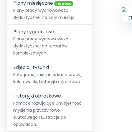
online lub stacjonarnie.
Plany miesięczne
Szko
Film
Wygr
nowość
Społeczność
Strona główna
Poznaj pakiet MAX
Wszystkie projekty
Skontaktuj się
Wit
Plany pracy wychowawczo-
O miesięczniku
O Akademii
+48 12 631 04 10
Zdro
dydaktycznej na cały miesiąc
Zam
Kio
kontakt@blizejprzedszkola.pl
Szko
E-wy
Doo
Plany tygodniowe
Pozn
Plany pracy wychowawczo-
dydaktycznej do tematów
Akredyt
Wydanie l
∞
Pakiet 
Dodaj wpis
Sen
kompleksowych
Akademia Edu
Pełen dostęp
Zob
Testuj przez 7 dni
Patr
Strefy, k
przedłużenie a
NP.5470.4.20
Zdjęcia i rysunki
Zam
Zob
Fotografie, ilustracje, karty pracy,
kolorowanki, historyjki obrazkowe
Historyjki obrazkowe
Pomoce rozwijające umiejętność
myślenia przyczynowo-
skutkowego i ilustracje do
opowiadań.