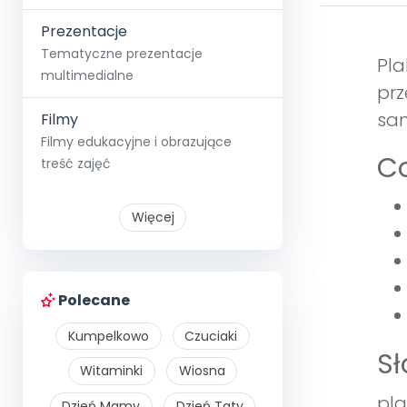
Prezentacje
Tematyczne prezentacje
Pla
multimedialne
prz
sa
Filmy
Filmy edukacyjne i obrazujące
Co
treść zajęć
Więcej
Polecane
Kumpelkowo
Czuciaki
S
Witaminki
Wiosna
pla
Dzień Mamy
Dzień Taty