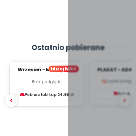
Ostatnio pobierane
bliżej MAX
Wrzesień - MIESIĘCZNY
PLAKAT - ADAP
PLAN PRACY
PORADNIK DLA 
Szybki podglą
Brak podglądu
WYCHOWAWCZO –
DYDAKTYC...
Kup
4.9
Pobierz lub kup
24.99
zł