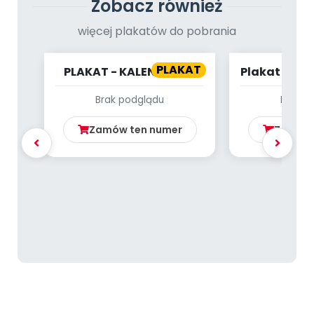
Zobacz również
więcej plakatów do pobrania
PLAKAT
PLAKAT - KALENDARZ -
Plakat - Zwi
MAJ
Brak podglądu
Brak p
Zamów ten numer
Zamów 