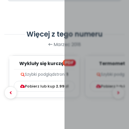
Więcej z tego numeru
Marzec 2018
PDF
Wykluły się kurczęta
Termometry
(PD)
Szybki podgląd
stron:
1
Szybki podglą
Pobierz lub kup
2.99
zł
Pobierz lub k