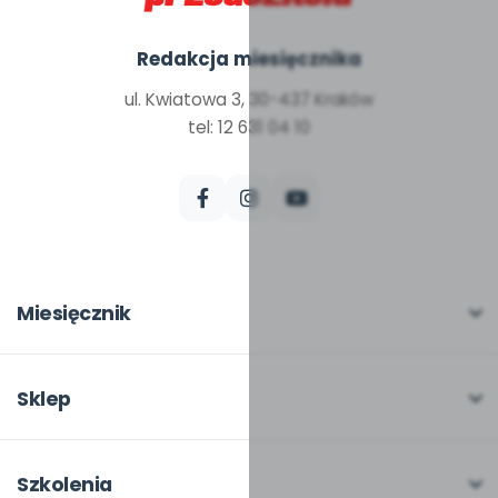
Redakcja miesięcznika
ul. Kwiatowa 3, 30-437 Kraków
tel: 12 631 04 10
Miesięcznik
O miesięczniku
W numerze
Sklep
Scenariusze i artykuły
Pełna oferta
Pomoce dydaktyczne
Moje zakupy
Szkolenia