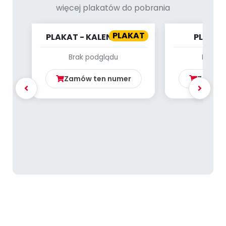
Archiwalne numery
więcej plakatów do pobrania
Promocje
Pomoc
PLAKAT
PLAKAT - KALENDARZ -
PLAKAT
LISTOPAD
CZYTELN
Brak podglądu
Brak p
WIDZĘ? CO
BA
Zamów ten numer
Zamów 