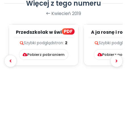
Więcej z tego numeru
Kwiecień 2019
PDF
Przedszkolak w świecie
A ja rosnę i ro
kodowania (PD)
Szybki podgląd
stron:
2
Szybki podglą
Pobierz pobraniem
Pobierz pob