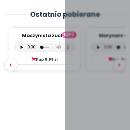
Ostatnio pobierane
MP3
Maszynista zuch -
Marynarz - 
wersja wokalna (PD,
wokalna (PD
mp3)
Kup
9.99
zł
Kup
9.9