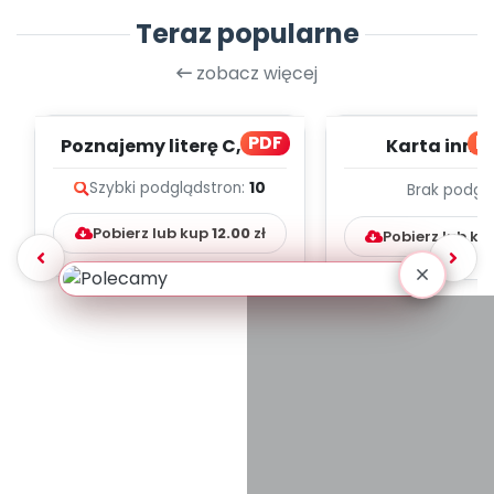
Teraz popularne
zobacz więcej
PDF
bl
Poznajemy literę C, cz. 1
Karta inno
(PD)
pedagogicz
Szybki podgląd
stron:
10
Brak podgl
Kumpelk
Pobierz lub kup
12.00
zł
Pobierz lub ku