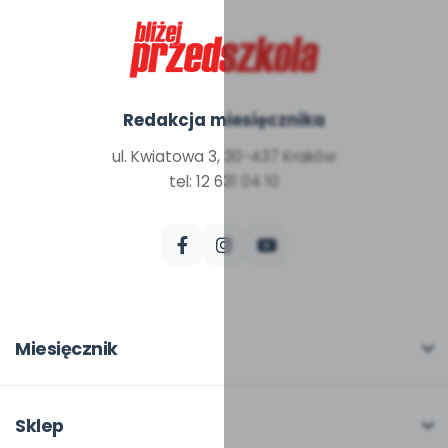
Redakcja miesięcznika
ul. Kwiatowa 3, 30-437 Kraków
tel: 12 631 04 10
Miesięcznik
O miesięczniku
W numerze
Sklep