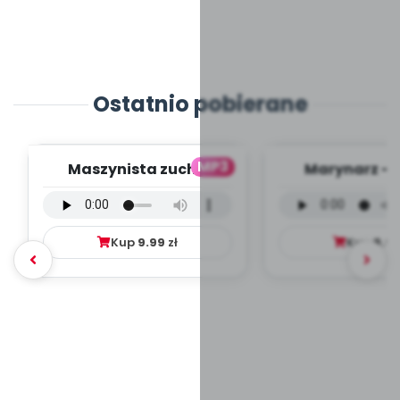
Ostatnio pobierane
MP3
Maszynista zuch -
Marynarz - 
wersja wokalna (PD,
wokalna (PD
mp3)
Kup
9.99
zł
Kup
9.9