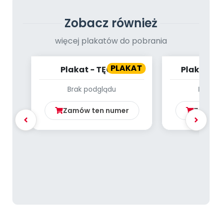
Zobacz również
więcej plakatów do pobrania
PLAKAT
Plakat - TĘCZA
Plakat - 
Brak podglądu
Brak p
Zamów ten numer
Zamów 