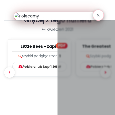
Więcej z tego numeru
Kwiecień 2021
PDF
Little Bees - zapis
The Greatest 
melodii i tekst
zapis melodii 
Szybki podgląd
stron:
1
Szybki podglą
Pobierz lub kup
1.99
zł
Pobierz lub k