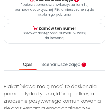
Archiwalne numery
Pobierz scenariusz z wykorzystaniem tej
Promocje
pomocy dydaktycznej. Pliki umieszczone są do
Pomoc
osobnego pobrania
Zamów ten numer
Sprawdź dostępność numeru w wersji
drukowanej
Opis
Scenariusze zajęć
1
Plakat "Słowa mają moc" to doskonała
pomoc dydaktyczna, która podkreśla
znaczenie pozytywnego komunikowania
się oraz wsparcia emocjonalnego w