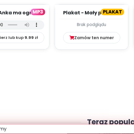
MP3
PLAKAT
Anka ma ogródek
Plakat - Mały patriota
dkład (PD, mp3)
Brak podglądu
ierz lub kup
9.99
zł
Zamów ten numer
Teraz popul
zobacz więce