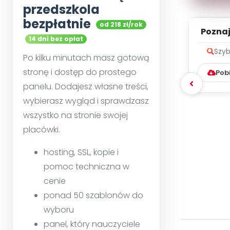
przedszkola
bezpłatnie
od 218 zł/rok
Poznaje
14 dni bez opłat
Szyb
Po kilku minutach masz gotową
stronę i dostęp do prostego
Pob
panelu. Dodajesz własne treści,
wybierasz wygląd i sprawdzasz
wszystko na stronie swojej
placówki.
hosting, SSL, kopie i
pomoc techniczna w
cenie
ponad 50 szablonów do
wyboru
panel, który nauczyciele