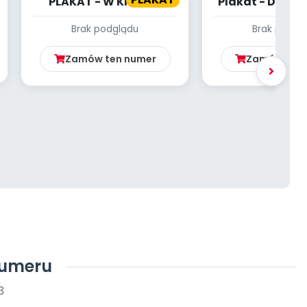
PLAKAT - W KRAINIE
Plakat - Dbam 
BAJEK
Brak podglądu
Brak podgl
Zamów ten numer
Zamów ten 
numeru
3