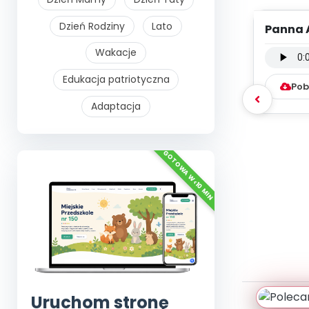
Dzień Rodziny
Lato
Panna 
- po
Wakacje
Edukacja patriotyczna
Pob
Adaptacja
Uruchom stronę