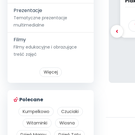
Plak
Prezentacje
Tematyczne prezentacje
multimedialne
Filmy
Filmy edukacyjne i obrazujące
treść zajęć
Więcej
Polecane
Kumpelkowo
Czuciaki
Witaminki
Wiosna
Dzień Mamy
Dzień Taty