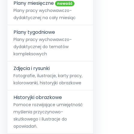
online lub stacjonarnie.
Plany miesięczne
Szko
Film
Wygr
nowość
Społeczność
Strona główna
Poznaj pakiet MAX
Wszystkie projekty
Skontaktuj się
Wit
Plany pracy wychowawczo-
O miesięczniku
O Akademii
+48 12 631 04 10
Zdro
dydaktycznej na cały miesiąc
Zam
Kio
kontakt@blizejprzedszkola.pl
Szko
E-wy
Doo
Plany tygodniowe
Pozn
Plany pracy wychowawczo-
dydaktycznej do tematów
Akredyt
Wydanie l
∞
Pakiet 
Dodaj wpis
Sen
kompleksowych
Akademia Edu
Pełen dostęp
Zob
Testuj przez 7 dni
Patr
Strefy, k
przedłużenie a
NP.5470.4.20
Zdjęcia i rysunki
Zam
Zob
Fotografie, ilustracje, karty pracy,
kolorowanki, historyjki obrazkowe
Historyjki obrazkowe
Pomoce rozwijające umiejętność
myślenia przyczynowo-
skutkowego i ilustracje do
opowiadań.