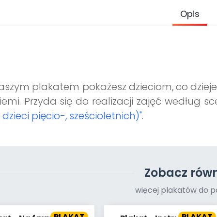
Opis
aszym plakatem pokażesz dzieciom, co dzieje s
iemi. Przyda się do realizacji zajęć według s
 dzieci pięcio-, sześcioletnich)"
.
Zobacz równ
więcej plakatów do p
PLAKAT
PLAKAT