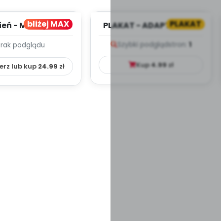
bliżej MAX
PLAKAT
ień - MIESIĘCZNY
PLAKAT - ADAPTACJA -
PLAN PRACY
PORADNIK DLA RODZICA
Szybki podgląd
stron:
1
Brak podglądu
HOWAWCZO –
YDAKTYC...
Kup
4.99
zł
erz lub kup
24.99
zł