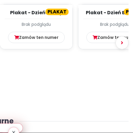
PLAKAT
PL
Plakat - Dzień Mamy
Plakat - Dzień Boc
Brak podglądu
Brak podglądu
Zamów ten numer
Zamów ten num
arne
j