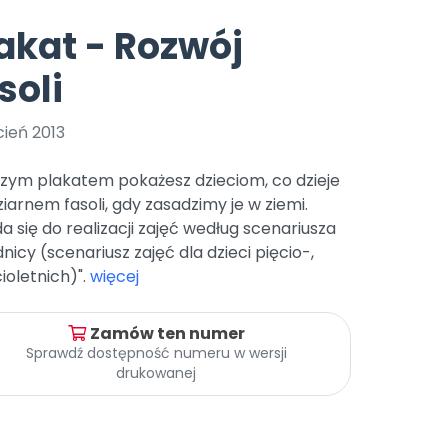
e
y
Gotowa w mniej niż 10 min • 14 dni bez opłat
Zobacz nas na Instagramie
Bliżej Pieska
akat - Rozwój
Pomoc zwierzętom
TikTok
soli
Nowości
Zobacz nas na TikToku
wej
Książka (dla) Przedszkolaka
Zapowiedzi
Promowanie czytelnictwa
ień 2013
YouTube
zkoli
Polecamy
Filmy edukacyjne
szym plakatem pokażesz dzieciom, co dzieje
osk Online.
5 czerwca 2024 r. uzyskała
Promocje
 ziarnem fasoli, gdy zasadzimy je w ziemi.
19 r. Nr decyzji:
a się do realizacji zajęć według scenariusza
Archiwalne numery
nicy (scenariusz zajęć dla dzieci pięcio-,
ioletnich)".
więcej
Pomoc
Zamów ten numer
Sprawdź dostępność numeru w wersji
drukowanej