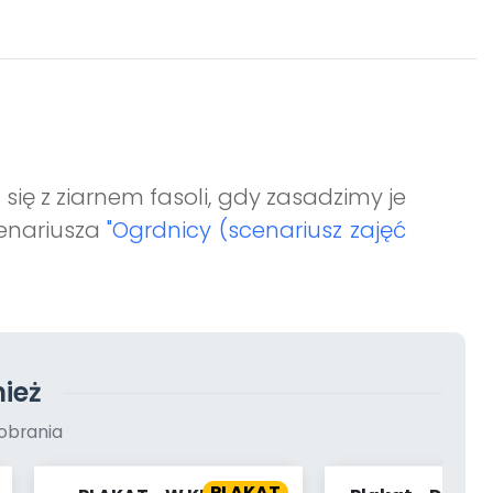
ię z ziarnem fasoli, gdy zasadzimy je
cenariusza
"Ogrdnicy (scenariusz zajęć
ież
obrania
PLAKAT