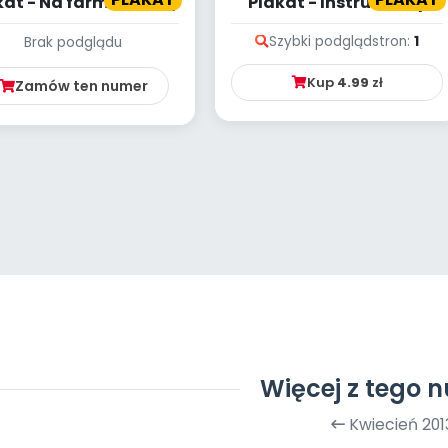
at - Na farmie (cz. 2)
Plakat - Instrumenty
muzyczne
Szybki podgląd
stron:
1
Brak podglądu
Kup
4.99
zł
Zamów ten numer
Więcej z tego 
Kwiecień 201