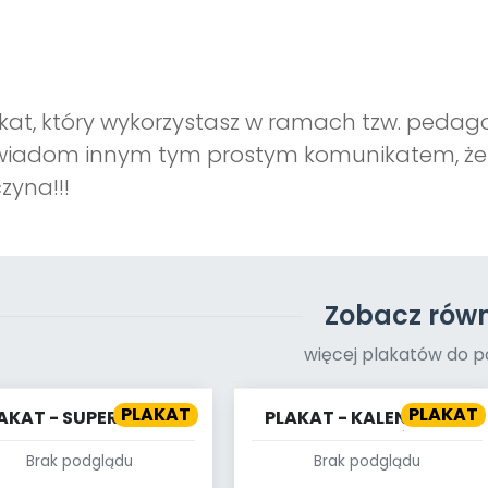
kat, który wykorzystasz w ramach tzw. pedagogi
iadom innym tym prostym komunikatem, że t
zyna!!!
Zobacz równ
więcej plakatów do p
PLAKAT
PLAKAT
AKAT - SUPERTATA 2
PLAKAT - KALENDARZ -
STYCZEŃ
Brak podglądu
Brak podglądu