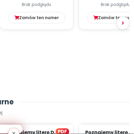
Brak podglądu
Brak podglądu
Zamów ten numer
Zamów ten num
arne
j
PDF
Poznajemy literę D, cz. 1
Poznajemy literę A, 