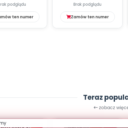
Brak podglądu
Brak podglądu
amów ten numer
Zamów ten numer
Teraz popul
zobacz więce
PDF
bliżej MAX
my literę C, cz. 1
Karta innowacji