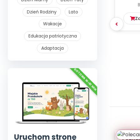
Dzień Rodziny
Lato
Z
Wakacje
Edukacja patriotyczna
Adaptacja
Uruchom stronę
Poznaje