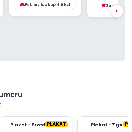
Pobierz lub kup
4.99
zł
Zamów ten 
numeru
3
PLAKAT
PL
Plakat - Przedszkole
Plakat - Z górki 
pazurki!