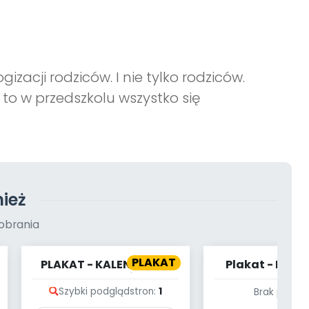
zacji rodziców. I nie tylko rodziców.
o w przedszkolu wszystko się
ież
obrania
PLAKAT
PLAKAT - KALENDARZ -
Plakat - KALE
WRZESIEŃ
MAJ
Szybki podgląd
stron:
1
Brak podgl