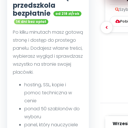
przedszkola
Szyb
bezpłatnie
od 218 zł/rok
Pob
14 dni bez opłat
Po kilku minutach masz gotową
stronę i dostęp do prostego
panelu. Dodajesz własne treści,
wybierasz wygląd i sprawdzasz
wszystko na stronie swojej
placówki.
hosting, SSL, kopie i
pomoc techniczna w
cenie
ponad 50 szablonów do
wyboru
Wrzes
panel, który nauczyciele