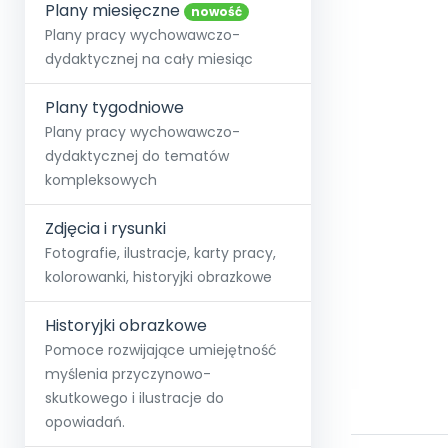
online lub stacjonarnie.
Plany miesięczne
Szko
Film
Wygr
nowość
Społeczność
Strona główna
Poznaj pakiet MAX
Wszystkie projekty
Skontaktuj się
Wit
Plany pracy wychowawczo-
O miesięczniku
O Akademii
+48 12 631 04 10
Zdro
dydaktycznej na cały miesiąc
Zam
Kio
kontakt@blizejprzedszkola.pl
Szko
E-wy
Doo
Plany tygodniowe
Pozn
Plany pracy wychowawczo-
dydaktycznej do tematów
Akredyt
Wydanie l
∞
Pakiet 
Dodaj wpis
Sen
kompleksowych
Akademia Edu
Pełen dostęp
Zob
Testuj przez 7 dni
Patr
Strefy, k
przedłużenie a
NP.5470.4.20
Zdjęcia i rysunki
Zam
Zob
Fotografie, ilustracje, karty pracy,
kolorowanki, historyjki obrazkowe
Historyjki obrazkowe
Pomoce rozwijające umiejętność
myślenia przyczynowo-
skutkowego i ilustracje do
opowiadań.