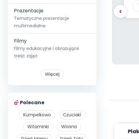
Prezentacje
Tematyczne prezentacje
multimedialne
Filmy
Filmy edukacyjne i obrazujące
treść zajęć
Więcej
Polecane
Kumpelkowo
Czuciaki
Witaminki
Wiosna
Plak
Dzień Mamy
Dzień Taty