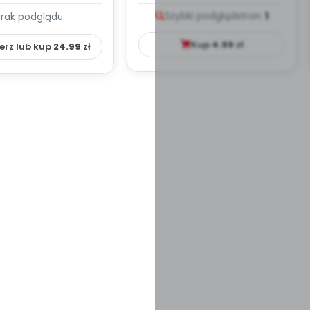
PLAN PRACY
PORADNIK DLA RODZICA
Szybki podgląd
stron:
1
Brak podglądu
HOWAWCZO –
YDAKTYC...
Kup
4.99
zł
erz lub kup
24.99
zł