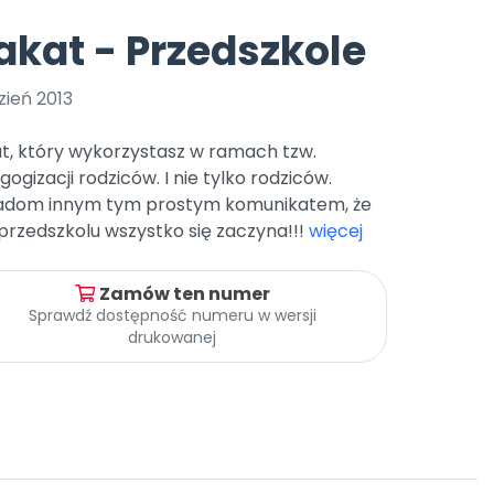
e
y
Gotowa w mniej niż 10 min • 14 dni bez opłat
Zobacz nas na Instagramie
Bliżej Pieska
akat - Przedszkole
Pomoc zwierzętom
TikTok
Nowości
Zobacz nas na TikToku
zień 2013
wej
Książka (dla) Przedszkolaka
Zapowiedzi
Promowanie czytelnictwa
t, który wykorzystasz w ramach tzw.
YouTube
zkoli
Polecamy
Filmy edukacyjne
ogizacji rodziców. I nie tylko rodziców.
adom innym tym prostym komunikatem, że
osk Online.
5 czerwca 2024 r. uzyskała
Promocje
19 r. Nr decyzji:
przedszkolu wszystko się zaczyna!!!
więcej
Archiwalne numery
Zamów ten numer
Pomoc
Sprawdź dostępność numeru w wersji
drukowanej