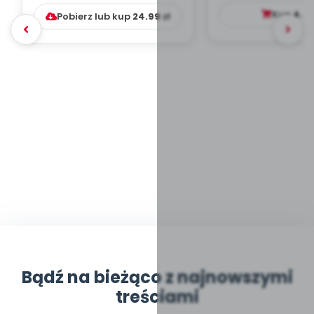
DYDAKTYC...
Kup
4.9
Pobierz lub kup
24.99
zł
Bądź na bieżąco z najnowszymi
treściami