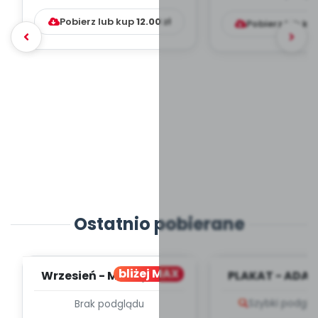
Pobierz lub kup
12.00
zł
Pobierz lub ku
Ostatnio pobierane
bliżej MAX
Wrzesień - MIESIĘCZNY
PLAKAT - ADAP
PLAN PRACY
PORADNIK DLA 
Szybki podglą
Brak podglądu
WYCHOWAWCZO –