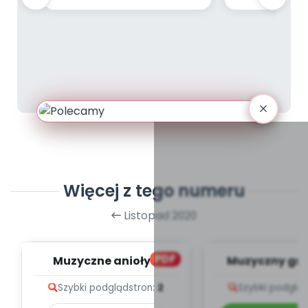
Więcej z tego numeru
Listopad 2020
PDF
Muzyczne anioły z
Muzyczny gru
papieru (PD)
teksty pio
Szybki podgląd
stron:
2
Szybki podglą