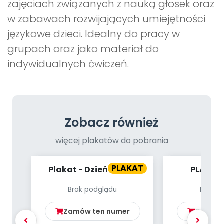
zajęciach związanych z nauką głosek oraz
w zabawach rozwijających umiejętności
językowe dzieci. Idealny do pracy w
grupach oraz jako materiał do
indywidualnych ćwiczeń.
Zobacz również
więcej plakatów do pobrania
PLAKAT
Plakat - Dzień Mamy
PLAKAT
POTR
Brak podglądu
Brak p
ZWIE
Zamów ten numer
Zamów 