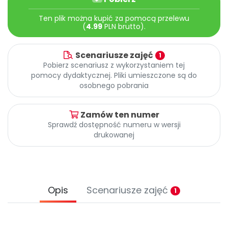
Archiwalne numery
Promocje
Ten plik można kupić za pomocą przelewu
(
4.99
PLN brutto).
Pomoc
Scenariusze zajęć
1
Pobierz scenariusz z wykorzystaniem tej
pomocy dydaktycznej. Pliki umieszczone są do
osobnego pobrania
Zamów ten numer
Sprawdź dostępność numeru w wersji
drukowanej
Opis
Scenariusze zajęć
1