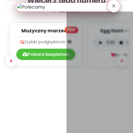
Więcej z tego numeru
Luty 2021
PDF
Muzyczny marzec -
Egg Hunt - b
teksty piosenek
języku angiels
Szybki podgląd
stron:
15
mp3)
Pobierz bezpłatnie
Kup
9.9