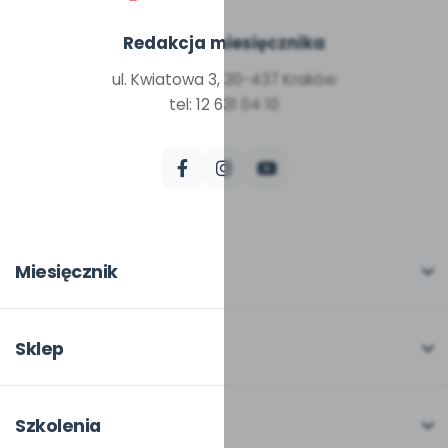
Redakcja miesięcznika
ul. Kwiatowa 3, 30-437 Kraków
tel: 12 631 04 10
Miesięcznik
O miesięczniku
W numerze
Sklep
Scenariusze i artykuły
Pełna oferta
Pomoce dydaktyczne
Moje zakupy
Szkolenia