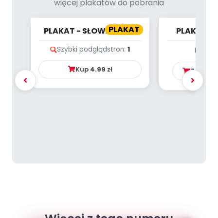
więcej plakatów do pobrania
PLAKAT
PLAKAT - SŁOWA MAJĄ
PLAKAT - 
MOC
L
Szybki podgląd
stron:
1
Brak p
Kup
4.99
zł
Zamów 