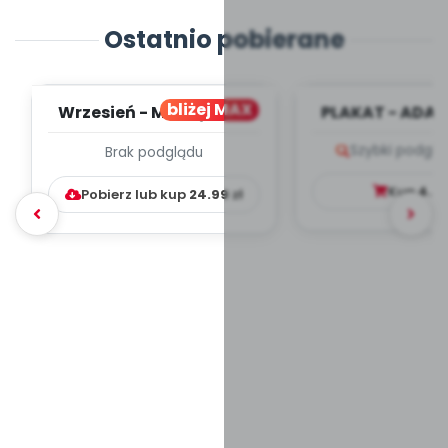
Ostatnio pobierane
bliżej MAX
Wrzesień - MIESIĘCZNY
PLAKAT - ADAP
PLAN PRACY
PORADNIK DLA 
Szybki podglą
Brak podglądu
WYCHOWAWCZO –
DYDAKTYC...
Kup
4.9
Pobierz lub kup
24.99
zł