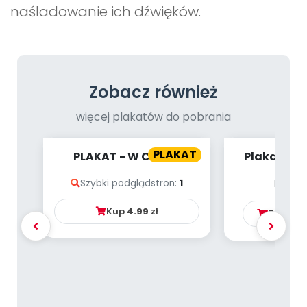
naśladowanie ich dźwięków.
Zobacz również
więcej plakatów do pobrania
PLAKAT
PLAKAT - W CYRKU
Plakat - L
Szybki podgląd
stron:
1
Brak p
Kup
4.99
zł
Zamów 