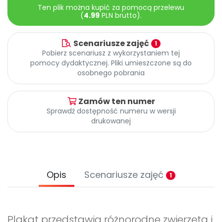
Promocje
Ten plik można kupić za pomocą przelewu
(
4.99
PLN brutto).
Pomoc
Scenariusze zajęć
1
Pobierz scenariusz z wykorzystaniem tej
pomocy dydaktycznej. Pliki umieszczone są do
osobnego pobrania
Zamów ten numer
Sprawdź dostępność numeru w wersji
drukowanej
Opis
Scenariusze zajęć
1
Plakat przedstawia różnorodne zwierzęta i