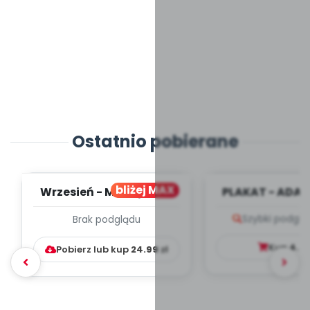
Ostatnio pobierane
bliżej MAX
Wrzesień - MIESIĘCZNY
PLAKAT - ADAP
PLAN PRACY
PORADNIK DLA 
Szybki podglą
Brak podglądu
WYCHOWAWCZO –
DYDAKTYC...
Kup
4.9
Pobierz lub kup
24.99
zł