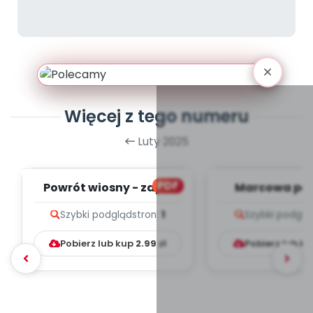
Więcej z tego numeru
Luty 2025
PDF
Powrót wiosny - zapis
Marcowa po
melodii i tekst
zapis melodii 
Szybki podgląd
stron:
1
Szybki podglą
Pobierz lub kup
2.99
zł
Pobierz lub k