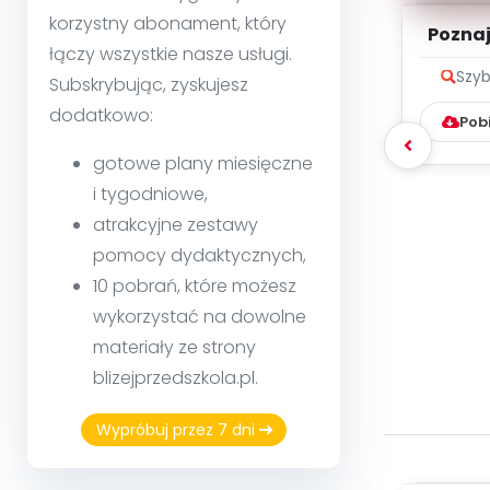
korzystny abonament, który
Poznaje
łączy wszystkie nasze usługi.
Szyb
Subskrybując, zyskujesz
dodatkowo:
Pob
gotowe plany miesięczne
i tygodniowe,
atrakcyjne zestawy
pomocy dydaktycznych,
10 pobrań, które możesz
wykorzystać na dowolne
materiały ze strony
blizejprzedszkola.pl.
Wypróbuj przez 7 dni