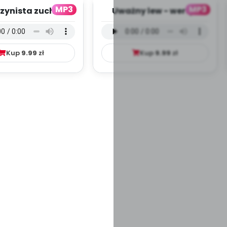
MP3
MP3
zynista zuch -
Uważny lew - wersja
ja wokalna (PD,
wokalna (PD, mp3)
mp3)
Kup
9.99
zł
Kup
9.99
zł