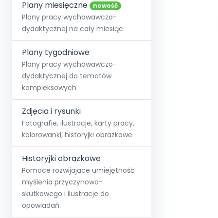
online lub stacjonarnie.
Plany miesięczne
Szko
Film
Wygr
nowość
Społeczność
Strona główna
Poznaj pakiet MAX
Wszystkie projekty
Skontaktuj się
Wit
Plany pracy wychowawczo-
O miesięczniku
O Akademii
+48 12 631 04 10
Zdro
dydaktycznej na cały miesiąc
Zam
Kio
kontakt@blizejprzedszkola.pl
Szko
E-wy
Doo
Plany tygodniowe
Pozn
Plany pracy wychowawczo-
dydaktycznej do tematów
Akredyt
Wydanie l
∞
Pakiet 
Dodaj wpis
Sen
kompleksowych
Akademia Edu
Pełen dostęp
Zob
Testuj przez 7 dni
Patr
Strefy, k
przedłużenie a
NP.5470.4.20
Zdjęcia i rysunki
Zam
Zob
Fotografie, ilustracje, karty pracy,
kolorowanki, historyjki obrazkowe
Historyjki obrazkowe
Pomoce rozwijające umiejętność
myślenia przyczynowo-
skutkowego i ilustracje do
opowiadań.