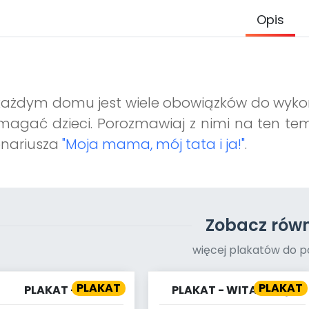
Opis
każdym domu jest wiele obowiązków do wyko
agać dzieci. Porozmawiaj z nimi na ten te
enariusza
"Moja mama, mój tata i ja!"
.
Zobacz równ
więcej plakatów do p
PLAKAT
PLAKAT
PLAKAT -
PLAKAT - WITAM CIĘ!
ARCHEWKOWY NOS.