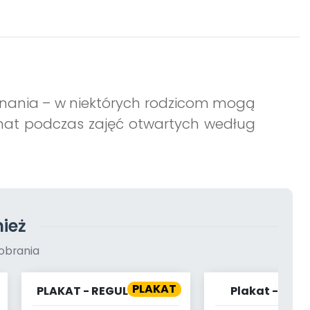
nania – w niektórych rodzicom mogą
mat podczas zajęć otwartych według
ież
obrania
PLAKAT
PLAKAT - REGULOWANIE
Plakat - Dzie
EMOCJI