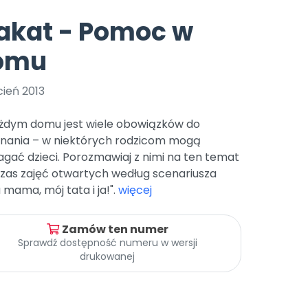
e
y
Gotowa w mniej niż 10 min • 14 dni bez opłat
Zobacz nas na Instagramie
Bliżej Pieska
akat - Pomoc w
Pomoc zwierzętom
TikTok
omu
Nowości
Zobacz nas na TikToku
wej
Książka (dla) Przedszkolaka
Zapowiedzi
Promowanie czytelnictwa
ień 2013
YouTube
zkoli
Polecamy
Filmy edukacyjne
żdym domu jest wiele obowiązków do
osk Online.
5 czerwca 2024 r. uzyskała
Promocje
nania – w niektórych rodzicom mogą
19 r. Nr decyzji:
gać dzieci. Porozmawiaj z nimi na ten temat
Archiwalne numery
zas zajęć otwartych według scenariusza
 mama, mój tata i ja!".
więcej
Pomoc
Zamów ten numer
Sprawdź dostępność numeru w wersji
drukowanej