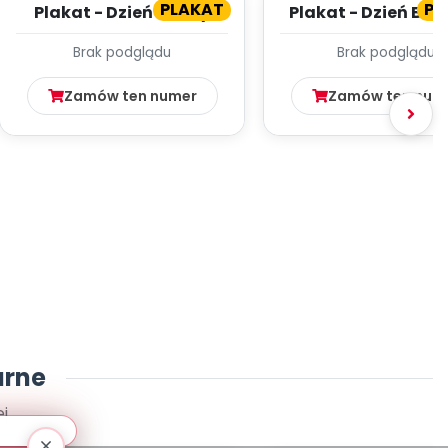
PLAKAT
PL
Plakat - Dzień Mamy
Plakat - Dzień Boc
Brak podglądu
Brak podglądu
Zamów ten numer
Zamów ten num
arne
j