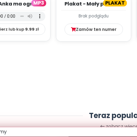
MP3
PLAKAT
Anka ma ogródek
Plakat - Mały patriota
dkład (PD, mp3)
Brak podglądu
ierz lub kup
9.99
zł
Zamów ten numer
Teraz popul
zobacz więce