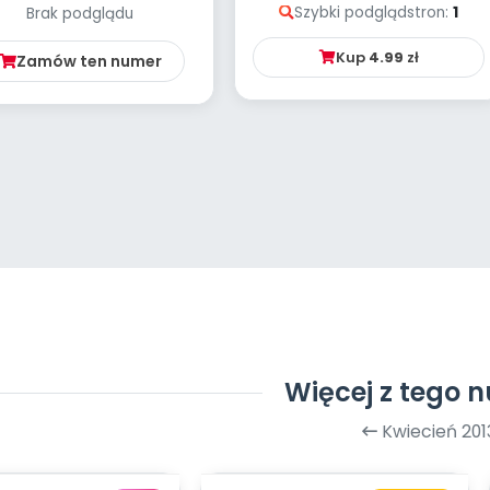
Szybki podgląd
stron:
1
Brak podglądu
CENARIUSZ ZAJĘĆ Z
OKAZJI DNI...
Kup
4.99
zł
Zamów ten numer
Więcej z tego 
Kwiecień 201