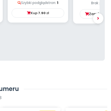
Szybki podgląd
stron:
1
Brak podgl
Kup
7.90
zł
Zamów ten 
numeru
3