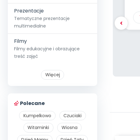
S
Prezentacje
Tematyczne prezentacje
multimedialne
Filmy
Filmy edukacyjne i obrazujące
treść zajęć
Więcej
Polecane
Kumpelkowo
Czuciaki
Witaminki
Wiosna
Dzień Mamy
Dzień Taty