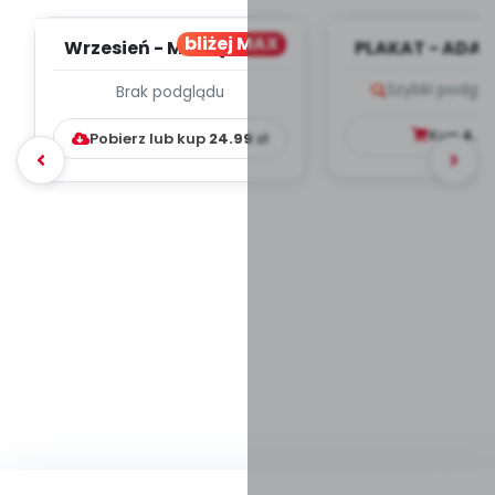
bliżej MAX
Wrzesień - MIESIĘCZNY
PLAKAT - ADAP
PLAN PRACY
PORADNIK DLA 
Szybki podglą
Brak podglądu
WYCHOWAWCZO –
DYDAKTYC...
Kup
4.9
Pobierz lub kup
24.99
zł