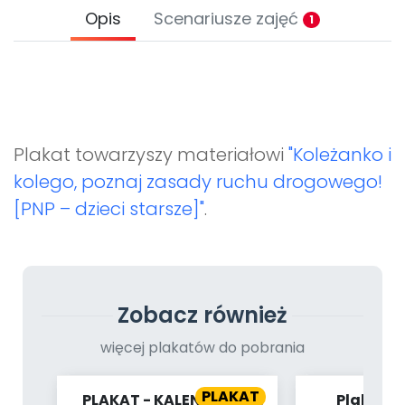
Archiwalne numery
Opis
Scenariusze zajęć
1
Promocje
Pomoc
Plakat towarzyszy materiałowi
"Koleżanko i
kolego, poznaj zasady ruchu drogowego!
[PNP – dzieci starsze]"
.
Zobacz również
więcej plakatów do pobrania
PLAKAT
PLAKAT - KALENDARZ -
Plakat -