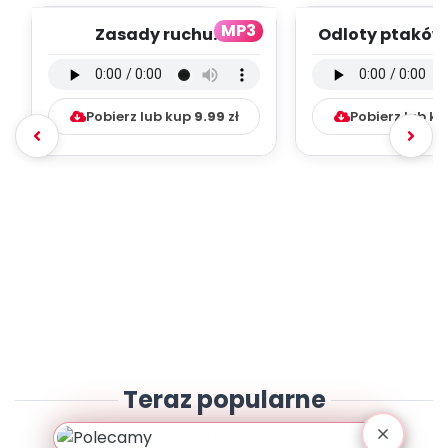
MP3
Zasady ruchu
Odloty ptaków 
drogowego - wersja
instrumental
instrumentalna (PD,
mp3)
mp3...
Pobierz lub kup
9.99
zł
Pobierz lub k
Teraz popularne
zobacz więcej