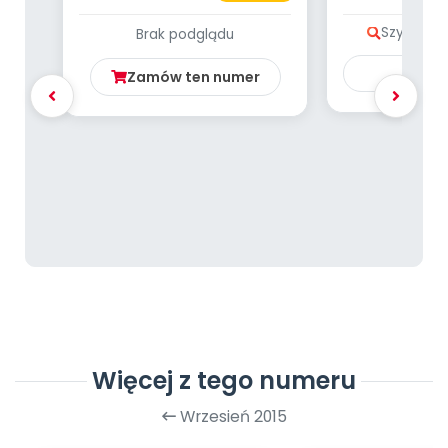
LISTOPAD
pisank
Szybki po
Brak podglądu
Ku
Zamów ten numer
Więcej z tego numeru
Wrzesień 2015