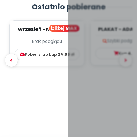
Ostatnio pobierane
bliżej MAX
Wrzesień - MIESIĘCZNY
PLAKAT - ADAP
PLAN PRACY
PORADNIK DLA 
Szybki podglą
Brak podglądu
WYCHOWAWCZO –
DYDAKTYC...
Kup
4.9
Pobierz lub kup
24.99
zł