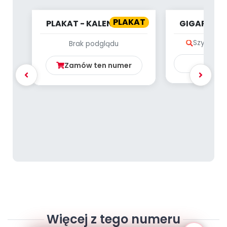
PLAKAT
PLAKAT - KALENDARZ -
GIGAPLAKA
STYCZEŃ
W
Szybki po
Brak podglądu
Ku
Zamów ten numer
Więcej z tego numeru