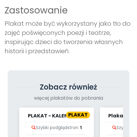
Zastosowanie
Plakat może być wykorzystany jako tło do
zajęć poświęconych poezji i teatrze,
inspirując dzieci do tworzenia własnych
historii i przedstawień.
Zobacz również
więcej plakatów do pobrania
PLAKAT
PLAKAT - KALENDARZ -
Plakat - W
LISTOPAD
zoo [gra 
Szybki podgląd
stron:
1
Szybki po