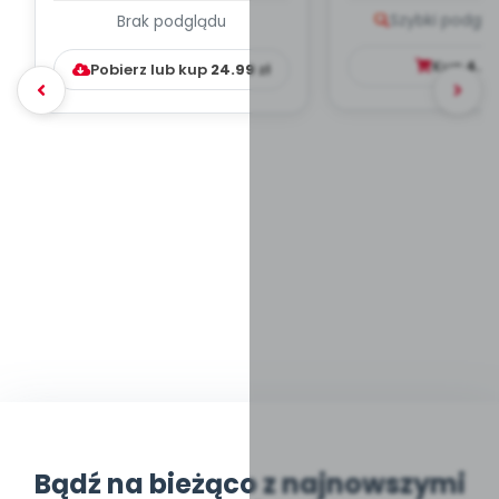
PLAN PRACY
PORADNIK DLA 
Szybki podglą
Brak podglądu
WYCHOWAWCZO –
DYDAKTYC...
Kup
4.9
Pobierz lub kup
24.99
zł
Bądź na bieżąco z najnowszymi