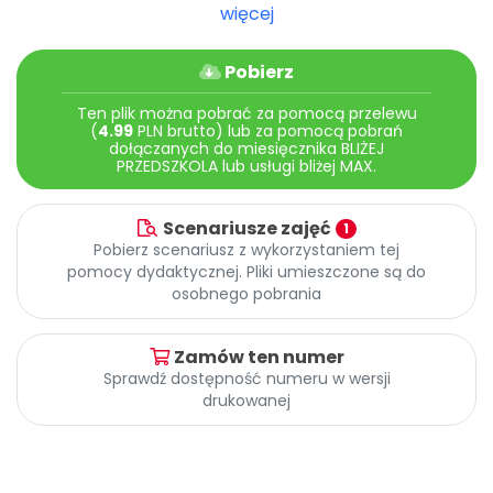
Archiwalne numery
więcej
Promocje
Pomoc
Pobierz
Ten plik można pobrać za pomocą przelewu
(
4.99
PLN brutto) lub za pomocą pobrań
dołączanych do miesięcznika BLIŻEJ
PRZEDSZKOLA lub usługi bliżej MAX.
Scenariusze zajęć
1
Pobierz scenariusz z wykorzystaniem tej
pomocy dydaktycznej. Pliki umieszczone są do
osobnego pobrania
Zamów ten numer
Sprawdź dostępność numeru w wersji
drukowanej