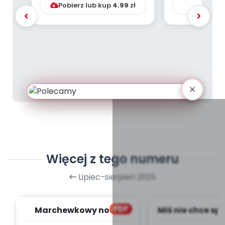
Pobierz lub kup
4.99
zł
Ku
Więcej z tego numeru
Lipiec-sierpień 2025
PDF
Marchewkowy nos -
Miś nie chce spa
zapis melodii i tekst
melodii i t