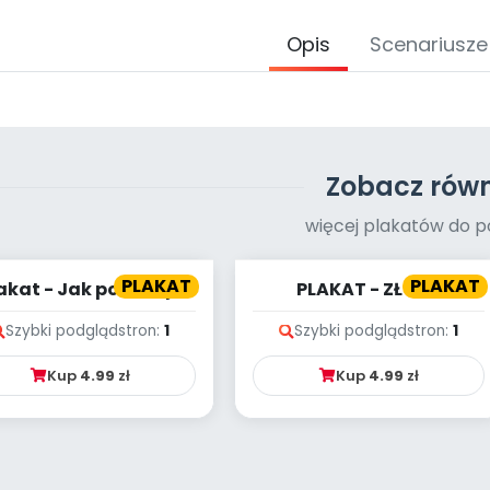
Opis
Scenariusze
Zobacz równ
więcej plakatów do p
PLAKAT
PLAKAT
akat - Jak powstaje
PLAKAT - ZŁOŚĆ
czekolada?
Szybki podgląd
stron:
1
Szybki podgląd
stron:
1
Kup
4.99
zł
Kup
4.99
zł