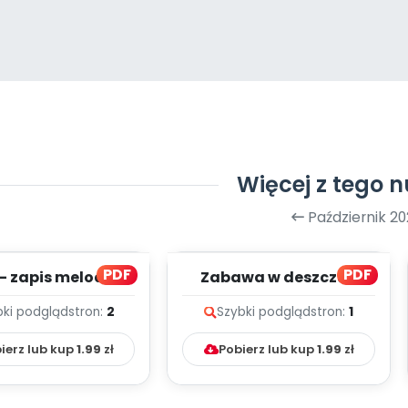
Więcej z tego 
Październik 20
PDF
PDF
- zapis melodii i
Zabawa w deszczu -
tekst
zapis melodii i tekst
bki podgląd
stron:
2
Szybki podgląd
stron:
1
ierz lub kup
1.99
zł
Pobierz lub kup
1.99
zł