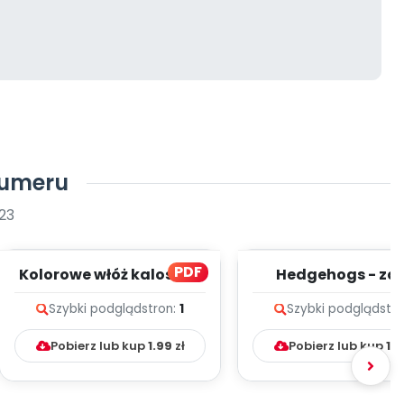
numeru
23
PDF
Kolorowe włóż kalosze -
Hedgehogs - zap
zapis melodii i tekst
melodii i tekst
Szybki podgląd
stron:
1
Szybki podgląd
str
Pobierz lub kup
1.99
zł
Pobierz lub kup
1.9