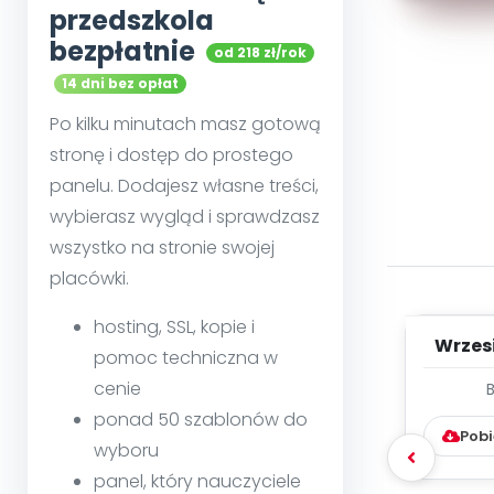
przedszkola
bezpłatnie
od 218 zł/rok
14 dni bez opłat
Po kilku minutach masz gotową
stronę i dostęp do prostego
panelu. Dodajesz własne treści,
wybierasz wygląd i sprawdzasz
wszystko na stronie swojej
placówki.
hosting, SSL, kopie i
Wrzes
pomoc techniczna w
cenie
WYC
D
ponad 50 szablonów do
Pobi
wyboru
panel, który nauczyciele