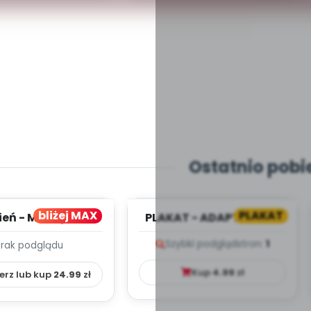
Ostatnio pobi
bliżej MAX
PLAKAT
ień - MIESIĘCZNY
PLAKAT - ADAPTACJA -
PLAN PRACY
PORADNIK DLA RODZICA
Szybki podgląd
stron:
1
Brak podglądu
HOWAWCZO –
YDAKTYC...
Kup
4.99
zł
erz lub kup
24.99
zł