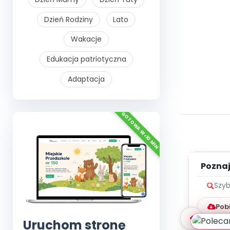
Dzień Rodziny
Lato
Wakacje
Edukacja patriotyczna
Adaptacja
Poznaje
Szyb
Pob
Uruchom stronę