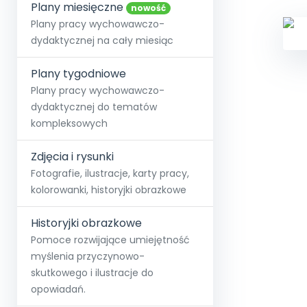
online lub stacjonarnie.
Plany miesięczne
Szko
Film
Wygr
nowość
Społeczność
Strona główna
Poznaj pakiet MAX
Wszystkie projekty
Skontaktuj się
Wit
Plany pracy wychowawczo-
O miesięczniku
O Akademii
+48 12 631 04 10
Zdro
dydaktycznej na cały miesiąc
Zam
Kio
kontakt@blizejprzedszkola.pl
Szko
E-wy
Doo
Plany tygodniowe
Pozn
Plany pracy wychowawczo-
dydaktycznej do tematów
Akredyt
Wydanie l
∞
Pakiet 
Dodaj wpis
Sen
kompleksowych
Akademia Edu
Pełen dostęp
Zob
Testuj przez 7 dni
Patr
Strefy, k
przedłużenie a
NP.5470.4.20
Zdjęcia i rysunki
Zam
Zob
Fotografie, ilustracje, karty pracy,
kolorowanki, historyjki obrazkowe
Historyjki obrazkowe
Pomoce rozwijające umiejętność
myślenia przyczynowo-
skutkowego i ilustracje do
opowiadań.