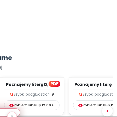
arne
j
PDF
Poznajemy literę D, cz. 1
Poznajemy literę A, 
(PD)
(PD)
Szybki podgląd
stron:
9
Szybki podgląd
stro
Pobierz lub kup
12.00
zł
Pobierz lub kup
12.