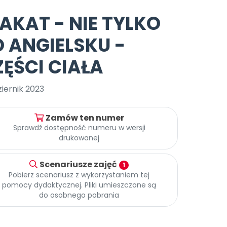
e
y
Gotowa w mniej niż 10 min • 14 dni bez opłat
Zobacz nas na Instagramie
Bliżej Pieska
AKAT - NIE TYLKO
Pomoc zwierzętom
TikTok
O ANGIELSKU -
Nowości
Zobacz nas na TikToku
wej
Książka (dla) Przedszkolaka
Zapowiedzi
ĘŚCI CIAŁA
Promowanie czytelnictwa
YouTube
zkoli
Polecamy
Filmy edukacyjne
iernik 2023
osk Online.
5 czerwca 2024 r. uzyskała
Promocje
19 r. Nr decyzji:
Zamów ten numer
Archiwalne numery
Sprawdź dostępność numeru w wersji
drukowanej
Pomoc
Scenariusze zajęć
1
Pobierz scenariusz z wykorzystaniem tej
pomocy dydaktycznej. Pliki umieszczone są
do osobnego pobrania