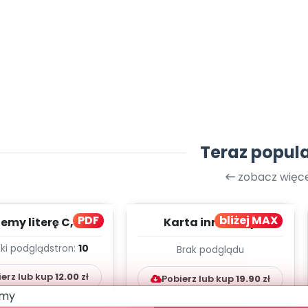
Teraz popul
zobacz więce
PDF
bliżej MAX
my literę C, cz. 1
Karta innowacji
(PD)
pedagogicznej -
ki podgląd
stron:
10
Brak podglądu
Kumpelkowo
ierz lub kup
12.00
zł
Pobierz lub kup
19.90
zł