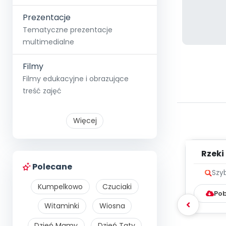
Prezentacje
Tematyczne prezentacje
multimedialne
Filmy
Filmy edukacyjne i obrazujące
treść zajęć
Więcej
Rzeki 
Polecane
Szy
Kumpelkowo
Czuciaki
Pob
Witaminki
Wiosna
Dzień Mamy
Dzień Taty