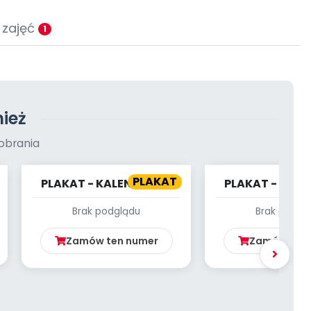
 zajęć
1
ież
obrania
PLAKAT
PLAKAT - KALENDARZ -
PLAKAT - KALE
MAJ
KWIECIE
Brak podglądu
Brak podgl
Zamów ten numer
Zamów ten 