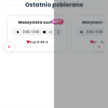
Ostatnio pobierane
MP3
Maszynista zuch -
Marynarz - 
wersja wokalna (PD,
wokalna (PD
mp3)
Kup
9.99
zł
Kup
9.9