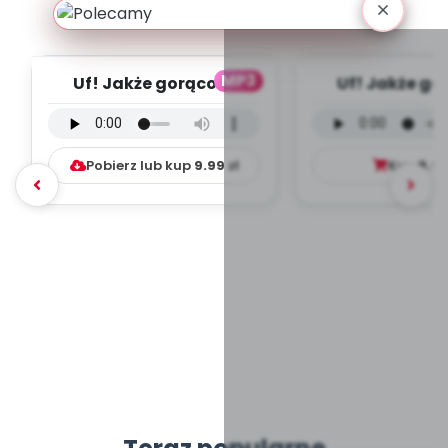
Maj 2020
MP3
Uf! Jakże gorąco! -
Uf! Jakże go
wersja instrumentalna
wersja wokal
(PD, mp3)
mp3)
Pobierz lub kup
9.99
zł
Kup
9.9