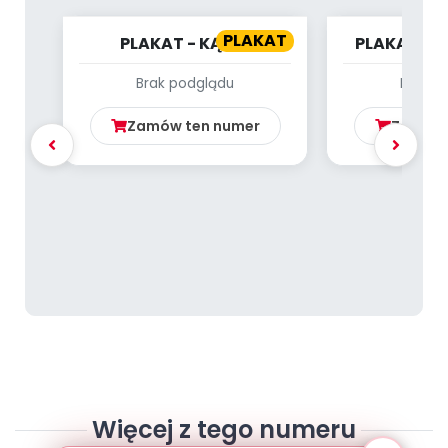
PLAKAT
PLAKAT - KĄCIK
PLAKAT - 
CZYTELNICZY - CO
CZE
Brak podglądu
Brak p
WIDZĘ? CO SŁYSZĘ? NAD
M...
Zamów ten numer
Zamów 
Więcej z tego numeru