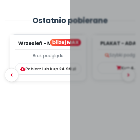
Ostatnio pobierane
bliżej MAX
Wrzesień - MIESIĘCZNY
PLAKAT - ADAP
PLAN PRACY
PORADNIK DLA 
Szybki podglą
Brak podglądu
WYCHOWAWCZO –
DYDAKTYC...
Kup
4.9
Pobierz lub kup
24.99
zł