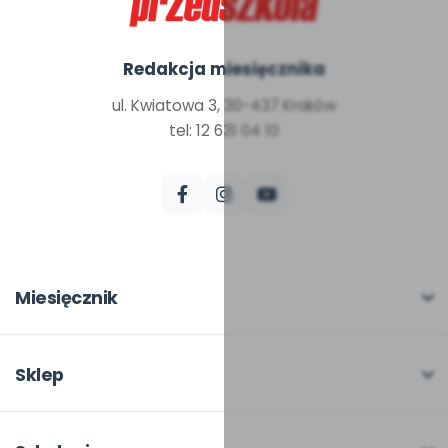
Redakcja miesięcznika
ul. Kwiatowa 3, 30-437 Kraków
tel: 12 631 04 10
Miesięcznik
O miesięczniku
W numerze
Sklep
Scenariusze i artykuły
Pełna oferta