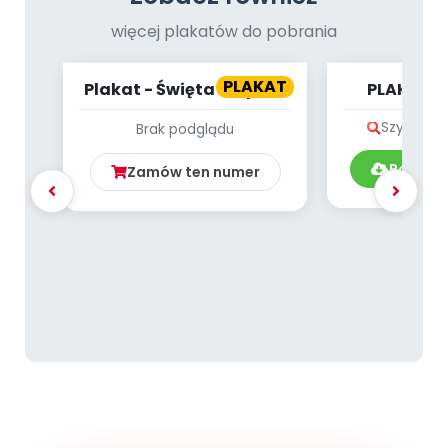
więcej plakatów do pobrania
PLAKAT
Plakat - Święta majowe
PLAKAT -
KWIECIE
Szybki po
Brak podglądu
Pobierz
Zamów ten numer