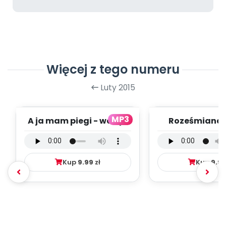
Więcej z tego numeru
Luty 2015
MP3
A ja mam piegi - wersja
Roześmiane P
wokalna (PD, mp3)
wersja wokal
mp3)
Kup
9.99
zł
Kup
9.9