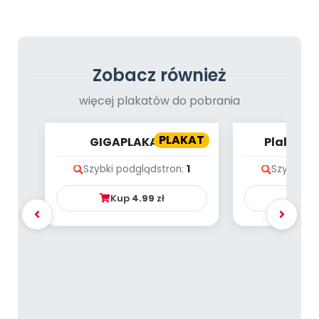
Archiwalne numery
Promocje
Pomoc
Zobacz również
więcej plakatów do pobrania
PLAKAT
GIGAPLAKAT -
Plakat -
WITAMINKI
TOLE
Szybki podgląd
stron:
1
Szybki po
Kup
4.99
zł
Ku