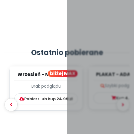
Ostatnio pobierane
bliżej MAX
Wrzesień - MIESIĘCZNY
PLAKAT - ADAP
PLAN PRACY
PORADNIK DLA 
Szybki podglą
Brak podglądu
WYCHOWAWCZO –
DYDAKTYC...
Kup
4.9
Pobierz lub kup
24.99
zł