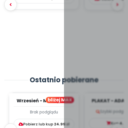
Ostatnio pobierane
bliżej MAX
Wrzesień - MIESIĘCZNY
PLAKAT - ADAP
PLAN PRACY
PORADNIK DLA 
Szybki podglą
Brak podglądu
WYCHOWAWCZO –
DYDAKTYC...
Kup
4.9
Pobierz lub kup
24.99
zł