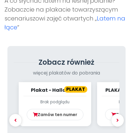
A co słychać latem na leśnej polanie?
Promocje
Zobaczcie na plakacie towarzyszącym
Pomoc
scenariuszowi zajęć otwartych „
Latem na
łące
”
Zobacz również
więcej plakatów do pobrania
PLAKAT
Plakat - Halloween
PLAKAT - 
LI
Brak podglądu
Brak p
Zamów ten numer
Zamów 