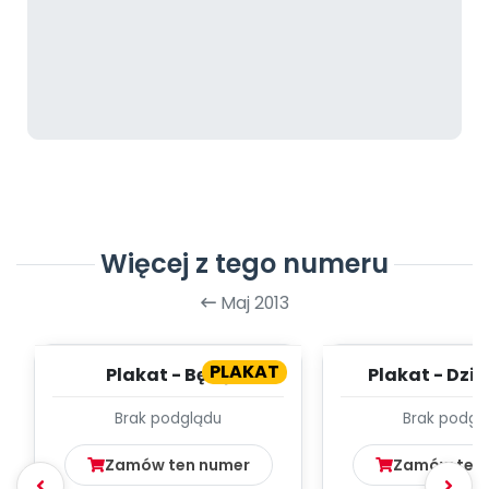
Więcej z tego numeru
Maj 2013
PLAKAT
Plakat - Będę
Plakat - Dzi
przedszkolakiem
Brak podglądu
Brak podgl
Zamów ten numer
Zamów ten