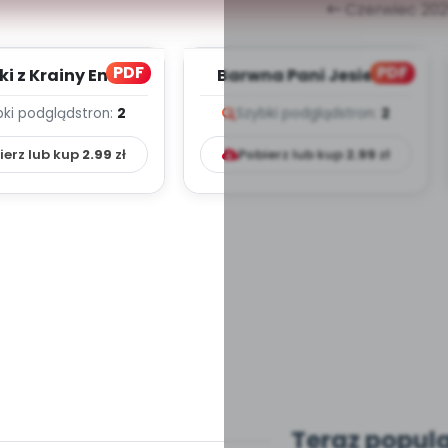
Czerwiec 20
PDF
PDF
i z Krainy Emocji
Barwna Pani Jesień -
s melodii i tekst
zapis melodii i tekst
bki podgląd
stron:
2
Szybki podgląd
stron:
2
ierz lub kup
2.99
zł
Pobierz lub kup
2.99
zł
Teraz popul