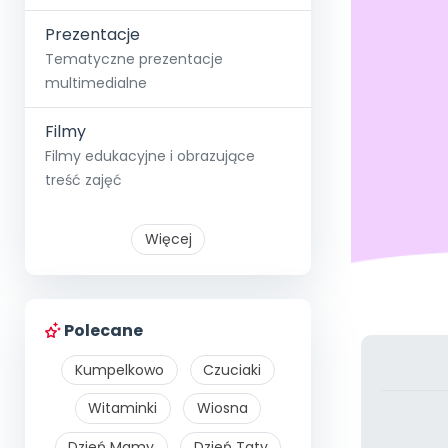
Prezentacje
Tematyczne prezentacje
multimedialne
Filmy
Filmy edukacyjne i obrazujące
treść zajęć
Więcej
Polecane
Kumpelkowo
Czuciaki
Witaminki
Wiosna
Dzień Mamy
Dzień Taty