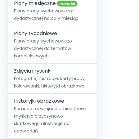
online lub stacjonarnie.
Plany miesięczne
Szko
Film
Wygr
nowość
Społeczność
Strona główna
Poznaj pakiet MAX
Wszystkie projekty
Skontaktuj się
Wit
Plany pracy wychowawczo-
O miesięczniku
O Akademii
+48 12 631 04 10
Zdro
dydaktycznej na cały miesiąc
Zam
Kio
kontakt@blizejprzedszkola.pl
Szko
E-wy
Doo
Plany tygodniowe
Pozn
Plany pracy wychowawczo-
dydaktycznej do tematów
Akredyt
Wydanie l
∞
Pakiet 
Dodaj wpis
Sen
kompleksowych
Akademia Edu
Pełen dostęp
Zob
Testuj przez 7 dni
Patr
Strefy, k
przedłużenie a
NP.5470.4.20
Zdjęcia i rysunki
Zam
Zob
Fotografie, ilustracje, karty pracy,
kolorowanki, historyjki obrazkowe
Historyjki obrazkowe
Pomoce rozwijające umiejętność
myślenia przyczynowo-
skutkowego i ilustracje do
opowiadań.