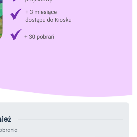
ież
obrania