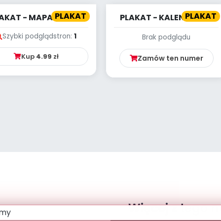
PLAKAT
PLAKAT
AKAT - MAPA POLSKI
PLAKAT - KALENDARZ -
WRZESIEŃ
Szybki podgląd
stron:
1
Brak podglądu
Kup
4.99
zł
Zamów ten numer
Więcej z tego 