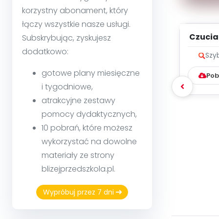
korzystny abonament, który
łączy wszystkie nasze usługi.
Czuciak
Subskrybując, zyskujesz
- zapi
dodatkowo:
Szy
gotowe plany miesięczne
Pob
i tygodniowe,
atrakcyjne zestawy
pomocy dydaktycznych,
10 pobrań, które możesz
wykorzystać na dowolne
materiały ze strony
blizejprzedszkola.pl.
Wypróbuj przez 7 dni