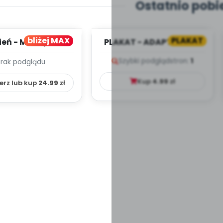
Ostatnio pobi
bliżej MAX
PLAKAT
ień - MIESIĘCZNY
PLAKAT - ADAPTACJA -
PLAN PRACY
PORADNIK DLA RODZICA
Szybki podgląd
stron:
1
Brak podglądu
HOWAWCZO –
YDAKTYC...
Kup
4.99
zł
erz lub kup
24.99
zł