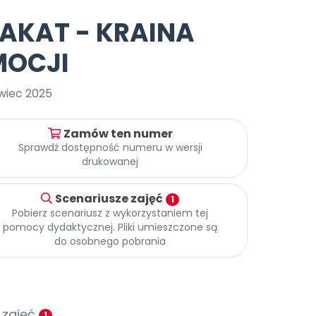
e
y
Gotowa w mniej niż 10 min • 14 dni bez opłat
Zobacz nas na Instagramie
Bliżej Pieska
LAKAT - KRAINA
Pomoc zwierzętom
TikTok
MOCJI
Nowości
Zobacz nas na TikToku
wej
Książka (dla) Przedszkolaka
Zapowiedzi
Promowanie czytelnictwa
wiec 2025
YouTube
zkoli
Polecamy
Filmy edukacyjne
osk Online.
5 czerwca 2024 r. uzyskała
Zamów ten numer
Promocje
19 r. Nr decyzji:
Sprawdź dostępność numeru w wersji
drukowanej
Archiwalne numery
Pomoc
Scenariusze zajęć
1
Pobierz scenariusz z wykorzystaniem tej
pomocy dydaktycznej. Pliki umieszczone są
do osobnego pobrania
 zajęć
1