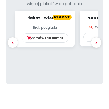
Archiwalne numery
więcej plakatów do pobrania
Promocje
Pomoc
PLAKAT
Plakat - Wiosna w
PLAKAT - 
ogrodzie
WRZ
Szybki po
Brak podglądu
Ku
Zamów ten numer