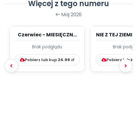
Więcej z tego numeru
Maj 2026
Czerwiec - MIESIĘCZNY
NIE Z TEJ ZIEMI 
PLAN PRACY
- TYGODNIOW
Brak podglądu
Brak podgl
WYCHOWAWCZO –
PRACY WYC
DYDAKTYC...
Pobierz lub kup
24.99
zł
Pobierz lub k