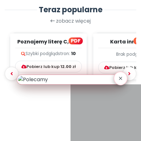
Teraz popularne
zobacz więcej
PDF
bl
Poznajemy literę C, cz. 1
Karta inno
(PD)
pedagogicz
Szybki podgląd
stron:
10
Brak podgl
Kumpelk
Pobierz lub kup
12.00
zł
Pobierz lub ku