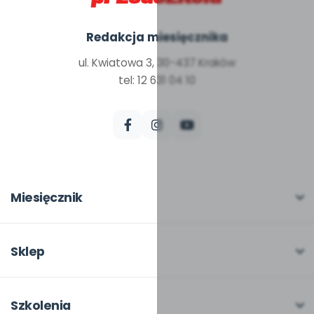
Redakcja miesięcznika
ul. Kwiatowa 3, 30-437 Kraków
tel: 12 631 04 10
Miesięcznik
O miesięczniku
W numerze
Sklep
Scenariusze i artykuły
Pełna oferta
Pomoce dydaktyczne
Moje zakupy
Szkolenia