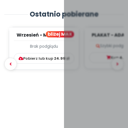
Ostatnio pobierane
bliżej MAX
Wrzesień - MIESIĘCZNY
PLAKAT - ADAP
PLAN PRACY
PORADNIK DLA 
Szybki podglą
Brak podglądu
WYCHOWAWCZO –
DYDAKTYC...
Kup
4.9
Pobierz lub kup
24.99
zł