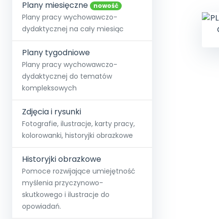
online lub stacjonarnie.
Plany miesięczne
Szko
Film
Wygr
nowość
Społeczność
Strona główna
Poznaj pakiet MAX
Wszystkie projekty
Skontaktuj się
Wit
Plany pracy wychowawczo-
O miesięczniku
O Akademii
+48 12 631 04 10
Zdro
dydaktycznej na cały miesiąc
Zam
Kio
kontakt@blizejprzedszkola.pl
Szko
E-wy
Doo
Plany tygodniowe
Pozn
Plany pracy wychowawczo-
dydaktycznej do tematów
Akredyt
Wydanie l
∞
Pakiet 
Dodaj wpis
Sen
kompleksowych
Akademia Edu
Pełen dostęp
Zob
Testuj przez 7 dni
Patr
Strefy, k
przedłużenie a
NP.5470.4.20
Zdjęcia i rysunki
Zam
Zob
Fotografie, ilustracje, karty pracy,
kolorowanki, historyjki obrazkowe
Historyjki obrazkowe
Pomoce rozwijające umiejętność
myślenia przyczynowo-
skutkowego i ilustracje do
opowiadań.