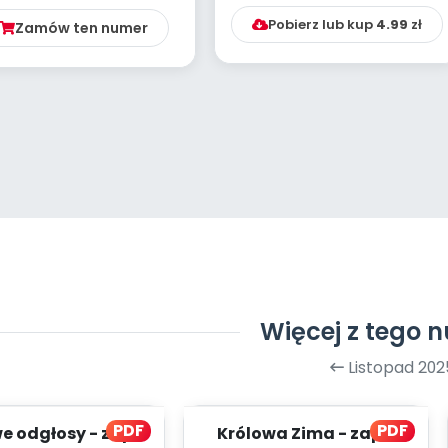
INSPIRACJE -...
Pobierz lub kup
4.99
zł
Zamów ten numer
Więcej z tego 
Listopad 202
PDF
PDF
 odgłosy - zapis
Królowa Zima - zapis