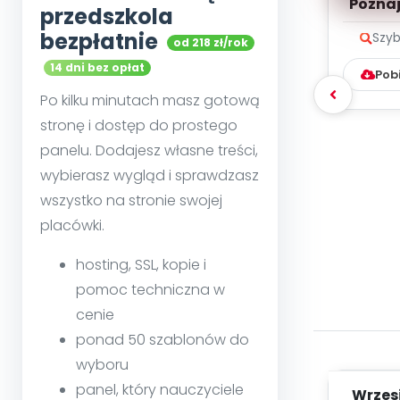
Poznaje
przedszkola
bezpłatnie
Szyb
od 218 zł/rok
14 dni bez opłat
Pob
Po kilku minutach masz gotową
stronę i dostęp do prostego
panelu. Dodajesz własne treści,
wybierasz wygląd i sprawdzasz
wszystko na stronie swojej
placówki.
hosting, SSL, kopie i
pomoc techniczna w
cenie
ponad 50 szablonów do
wyboru
panel, który nauczyciele
Wrzes