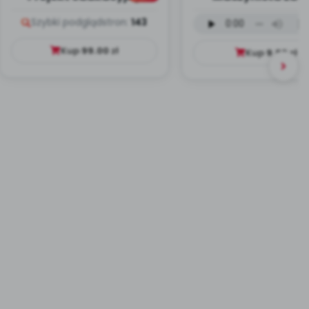
Dookoła Polski
wersja wokalna (
Szybki podgląd
stron:
143
mp3)
Kup
99.00
zł
Kup
9.99
zł