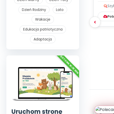
me
Szy
Dzień Rodziny
Lato
Pob
Wakacje
Edukacja patriotyczna
Adaptacja
Uruchom stronę