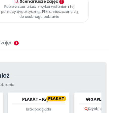
Scenariusze zajęć
1
Pobierz scenariusz z wykorzystaniem tej
pomocy dydaktycznej. Pliki umieszczone są
do osobnego pobrania
 zajęć
1
ież
obrania
PLAKAT
PLAKAT - KĄCIK
GIGAPLAKAT 
CZYTELNICZY - CO
POWSTAJE KS
Szybki podglą
Brak podglądu
WIDZĘ? CO SŁYSZĘ? NA