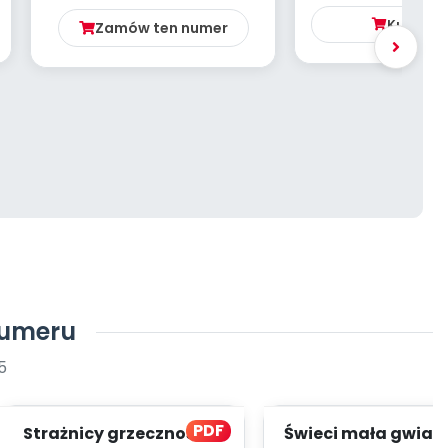
WS...
Kup
4.9
Zamów ten numer
numeru
5
PDF
Strażnicy grzeczności -
Świeci mała gwiaz