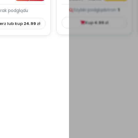
PLAN PRACY
PORADNIK DLA RODZICA
Szybki podgląd
stron:
1
Brak podglądu
HOWAWCZO –
YDAKTYC...
Kup
4.99
zł
erz lub kup
24.99
zł