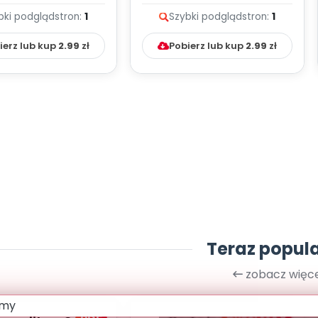
lodii i tekst
melodii i tekst
bki podgląd
stron:
1
Szybki podgląd
stron:
1
ierz lub kup
2.99
zł
Pobierz lub kup
2.99
zł
Teraz popul
zobacz więce