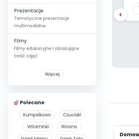
Prezentacje
Tematyczne prezentacje
multimedialne
Filmy
Filmy edukacyjne i obrazujące
treść zajęć
Więcej
Polecane
Kumpelkowo
Czuciaki
Witaminki
Wiosna
Domowe
Dzień Mamy
Dzień Taty