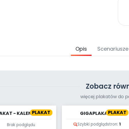
Opis
Scenariusze
Zobacz równ
więcej plakatów do p
PLAKAT
PLAKAT
AKAT - KALENDARZ -
GIGAPLAKAT -
MARZEC
ŻYWIOŁOWY OGIEŃ
Szybki podgląd
stron:
1
Brak podglądu
[PRZEDSZKOLNE