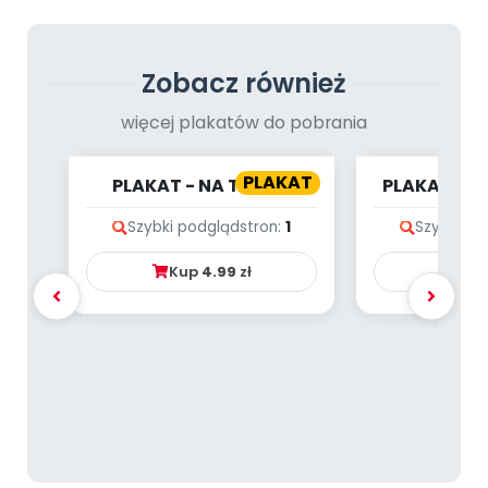
Zobacz również
więcej plakatów do pobrania
PLAKAT
PLAKAT - NA TROPIE
PLAKAT - 
LICZB - DŻUNGLA
Szybki podgląd
stron:
1
Szybki po
Kup
4.99
zł
Ku