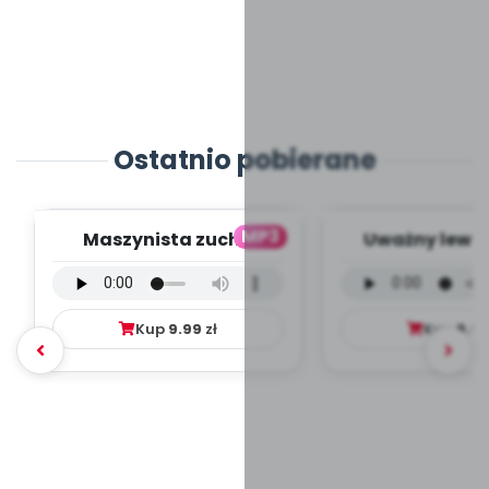
Ostatnio pobierane
MP3
Maszynista zuch -
Uważny lew -
wersja wokalna (PD,
wokalna (PD
mp3)
Kup
9.99
zł
Kup
9.9