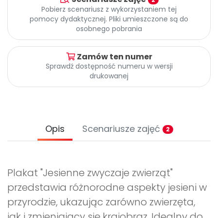
Archiwalne numery
Pobierz scenariusz z wykorzystaniem tej
Promocje
pomocy dydaktycznej. Pliki umieszczone są do
Pomoc
osobnego pobrania
Zamów ten numer
Sprawdź dostępność numeru w wersji
drukowanej
Opis
Scenariusze zajęć
2
Plakat "Jesienne zwyczaje zwierząt"
przedstawia różnorodne aspekty jesieni w
przyrodzie, ukazując zarówno zwierzęta,
jak i zmieniający się krajobraz. Idealny do