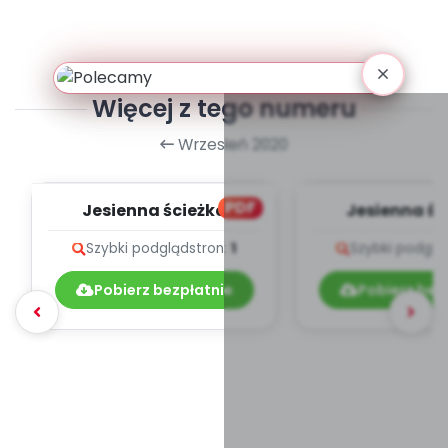
Więcej z tego numeru
Wrzesień 2020
PDF
Jesienna ścieżka
Jesienna śc
zdrowia, cz. 2 (PD)
zdrowia, cz. 
Szybki podgląd
stron:
1
Szybki podglą
Pobierz bezpłatnie
Pobierz bez