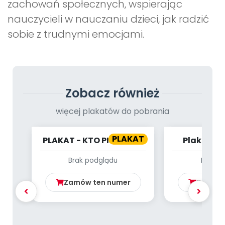
zachowań społecznych, wspierając
nauczycieli w nauczaniu dzieci, jak radzić
sobie z trudnymi emocjami.
Zobacz również
więcej plakatów do pobrania
PLAKAT
PLAKAT - KTO PIERWSZY
Plakat - 
TEN WYGRYWA
zwierzęt
Brak podglądu
Brak p
Zamów ten numer
Zamów 