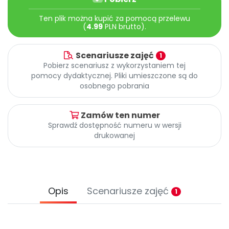
Archiwalne numery
Promocje
Ten plik można kupić za pomocą przelewu
(
4.99
PLN brutto).
Pomoc
Scenariusze zajęć
1
Pobierz scenariusz z wykorzystaniem tej
pomocy dydaktycznej. Pliki umieszczone są do
osobnego pobrania
Zamów ten numer
Sprawdź dostępność numeru w wersji
drukowanej
Opis
Scenariusze zajęć
1