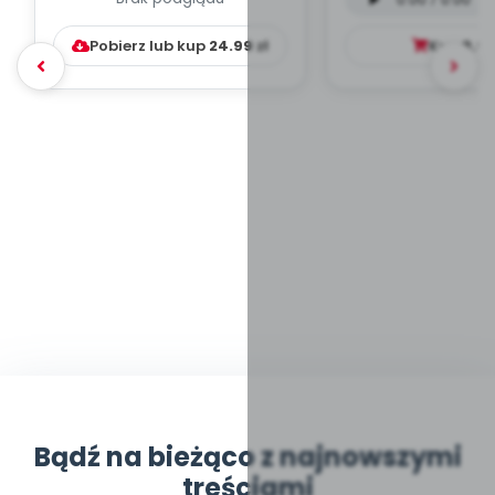
WYCHOWAWCZO –
mp3)
DYDAKTYC...
Pobierz lub kup
24.99
zł
Kup
9.9
Bądź na bieżąco z najnowszymi
treściami