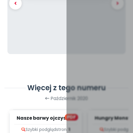
Więcej z tego numeru
Październik 2020
PDF
Nasze barwy ojczyste -
Hungry Monster
zapis melodii i tekst
melodii i t
Szybki podgląd
stron:
1
Szybki podglą