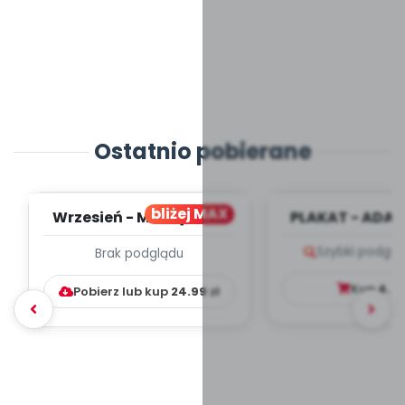
Ostatnio pobierane
bliżej MAX
Wrzesień - MIESIĘCZNY
PLAKAT - ADAP
PLAN PRACY
PORADNIK DLA 
Szybki podglą
Brak podglądu
WYCHOWAWCZO –
DYDAKTYC...
Kup
4.9
Pobierz lub kup
24.99
zł