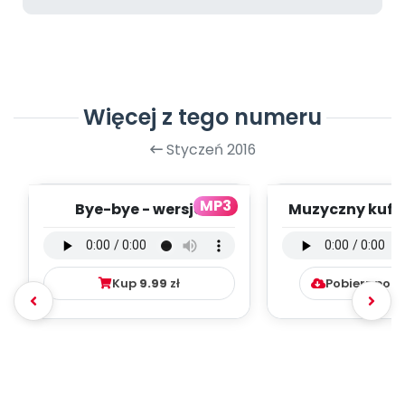
Więcej z tego numeru
Styczeń 2016
MP3
Bye-bye - wersja
Muzyczny kufer
wokalna (PD, mp3)
instrumental
mp3)
Kup
9.99
zł
Pobierz pob