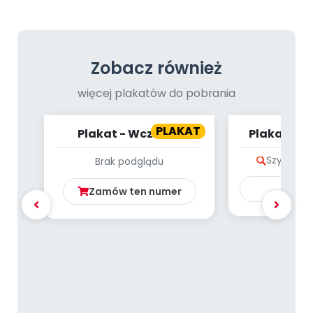
Archiwalne numery
Promocje
Pomoc
Zobacz również
więcej plakatów do pobrania
PLAKAT
Plakat - Wczesne
Plakat - C
symptomy autyzmu
Szybki po
Brak podglądu
Ku
Zamów ten numer