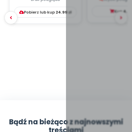
WYCHOWAWCZO –
DYDAKTYC...
Kup
4.9
Pobierz lub kup
24.99
zł
Bądź na bieżąco z najnowszymi
treściami