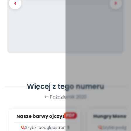
Więcej z tego numeru
Październik 2020
PDF
Nasze barwy ojczyste -
Hungry Monster
zapis melodii i tekst
melodii i t
Szybki podgląd
stron:
1
Szybki podglą