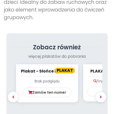
dzieci. Idealny do zabaw ruchowych oraz
jako element wprowadzenia do ćwiczeń
grupowych.
Zobacz również
więcej plakatów do pobrania
PLAKAT
Plakat - Słońce i planety
PLAKAT - 
CZE
Szybki po
Brak podglądu
Ku
Zamów ten numer