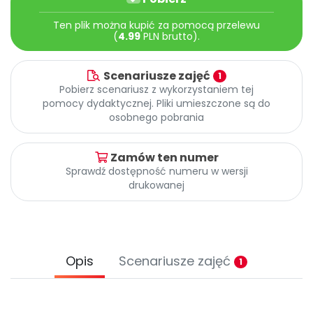
Archiwalne numery
Promocje
Ten plik można kupić za pomocą przelewu
(
4.99
PLN brutto).
Pomoc
Scenariusze zajęć
1
Pobierz scenariusz z wykorzystaniem tej
pomocy dydaktycznej. Pliki umieszczone są do
osobnego pobrania
Zamów ten numer
Sprawdź dostępność numeru w wersji
drukowanej
Opis
Scenariusze zajęć
1