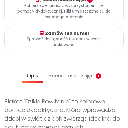
Archiwalne numery
Pobierz scenariusz z wykorzystaniem tej
Promocje
pomocy dydaktycznej. Pliki umieszczone są do
Pomoc
osobnego pobrania
Zamów ten numer
Sprawdź dostępność numeru w wersji
drukowanej
Opis
Scenariusze zajęć
1
Plakat "Dzikie Powitanie" to kolorowa
pomoc dydaktyczna, która wprowadza
dzieci w świat dzikich zwierząt. Idealna do
nauki nazw zwierząt oraz ich