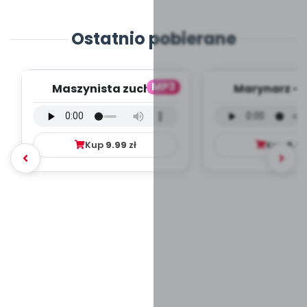
Ostatnio pobierane
MP3
Maszynista zuch -
Marynarz - 
wersja wokalna (PD,
wokalna (PD
mp3)
Kup
9.99
zł
Kup
9.9