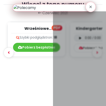
Więcej z tego numeru
Czerwiec 2021
PDF
Wrześniowe
Kindergarten F
muzykowanie - teksty
wersja instru
Szybki podgląd
stron:
18
piosenek
(PD, mp
Pobierz bezpłatnie
Pobierz lub k