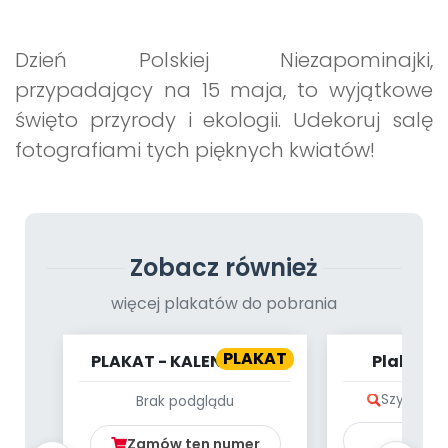
Archiwalne numery
Promocje
Dzień Polskiej Niezapominajki,
Pomoc
przypadający na 15 maja, to wyjątkowe
święto przyrody i ekologii. Udekoruj salę
fotografiami tych pięknych kwiatów!
Zobacz również
więcej plakatów do pobrania
PLAKAT
PLAKAT - KALENDARZ -
Plakat -
LISTOPAD
pisank
Szybki po
Brak podglądu
Ku
Zamów ten numer