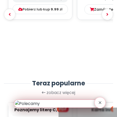
Pobierz lub kup
9.99
zł
Zamów ten
Teraz popularne
zobacz więcej
PDF
bl
Poznajemy literę C, cz. 1
Karta inno
(PD)
pedagogicz