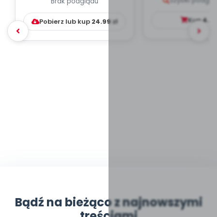
Szybki podglą
Brak podglądu
WYCHOWAWCZO –
DYDAKTYC...
Kup
4.9
Pobierz lub kup
24.99
zł
Bądź na bieżąco z najnowszymi
treściami