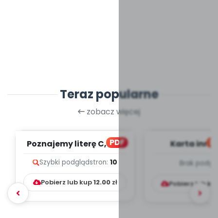
Teraz popularne
zobacz więcej
PDF
bl
Poznajemy literę C, cz. 1
Karta inno
(PD)
pedagogicz
Szybki podgląd
stron:
10
Brak podgl
Kumpelk
Pobierz lub kup
12.00
zł
Pobierz lub ku