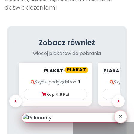
doświadczeniami.
Zobacz również
więcej plakatów do pobrania
PLAKAT
PLAKAT -
PLAKAT - P
PREHISTORYCZNE GADY
WA
Szybki podgląd
stron:
1
Szybki po
Kup
4.99
zł
Ku