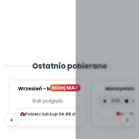
Ostatnio pobierane
bliżej MAX
Wrzesień - MIESIĘCZNY
Maszynista 
PLAN PRACY
wersja wokal
Brak podglądu
WYCHOWAWCZO –
mp3)
DYDAKTYC...
Pobierz lub kup
24.99
zł
Kup
9.9