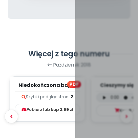
Więcej z tego numeru
Październik 2018
PDF
Niedokończona bajka
Cieszymy się, 
(PD)
wersja wokal
Szybki podgląd
stron:
2
mp3)
Pobierz lub kup
2.99
zł
Kup
9.9