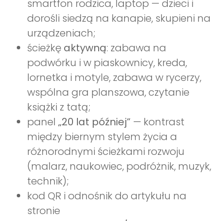
smartfon rodzica, laptop — dzieci i
dorośli siedzą na kanapie, skupieni na
urządzeniach;
ścieżkę
aktywną
: zabawa na
podwórku i w piaskownicy, kreda,
lornetka i motyle, zabawa w rycerzy,
wspólna gra planszowa, czytanie
książki z tatą;
panel
„20 lat później”
— kontrast
między biernym stylem życia a
różnorodnymi ścieżkami rozwoju
(malarz, naukowiec, podróżnik, muzyk,
technik);
kod QR i odnośnik do artykułu na
stronie