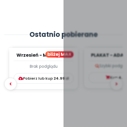
Ostatnio pobierane
bliżej MAX
Wrzesień - MIESIĘCZNY
PLAKAT - ADAP
PLAN PRACY
PORADNIK DLA 
Szybki podglą
Brak podglądu
WYCHOWAWCZO –
DYDAKTYC...
Kup
4.9
Pobierz lub kup
24.99
zł