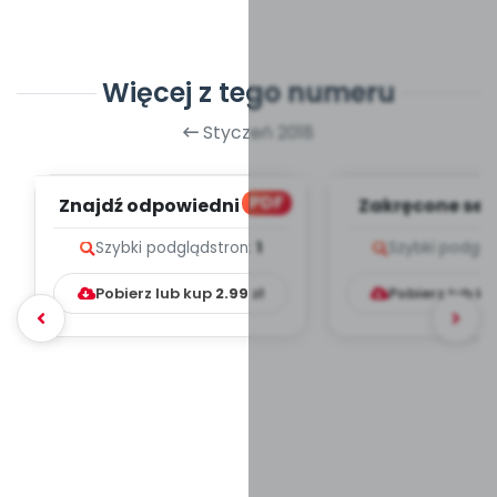
Więcej z tego numeru
Styczeń 2018
PDF
Znajdź odpowiedni cień
Zakręcone ser
(PD)
(PD)
Szybki podgląd
stron:
1
Szybki podglą
Pobierz lub kup
2.99
zł
Pobierz lub k