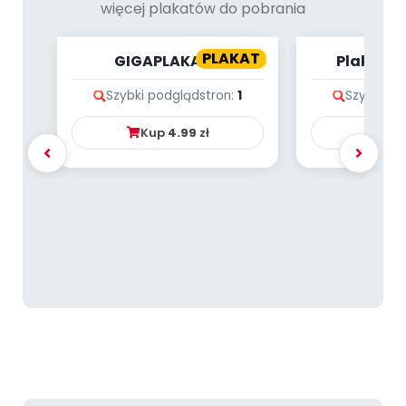
więcej plakatów do pobrania
PLAKAT
GIGAPLAKAT -
Plakat -
WITAMINKI
TOLE
Szybki podgląd
stron:
1
Szybki po
Kup
4.99
zł
Ku