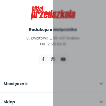
Redakcja miesięcznika
ul. Kwiatowa 3, 30-437 Kraków
tel: 12 631 04 10
Miesięcznik
O miesięczniku
W numerze
Sklep