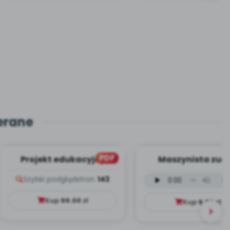
erane
PDF
Projekt edukacyjny
Maszynista zuch
Dookoła Polski
wersja wokalna (
Szybki podgląd
stron:
143
mp3)
Kup
99.00
zł
Kup
9.99
zł