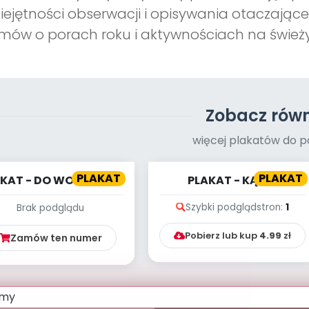
ejętności obserwacji i opisywania otaczająceg
mów o porach roku i aktywnościach na śwież
Zobacz równ
więcej plakatów do p
PLAKAT
PLAKAT
AKAT - DO WODOPOJU
PLAKAT - KĄCIK
CZYTELNICZY - CO
Szybki podgląd
stron:
1
Brak podglądu
WIDZĘ? CO SŁYSZĘ?
WRZES...
Pobierz lub kup
4.99
zł
Zamów ten numer