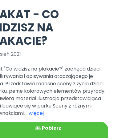
e
y
Gotowa w mniej niż 10 min • 14 dni bez opłat
Zobacz nas na Instagramie
Bliżej Pieska
LAKAT - CO
Pomoc zwierzętom
TikTok
IDZISZ NA
Nowości
Zobacz nas na TikToku
wej
Książka (dla) Przedszkolaka
Zapowiedzi
LAKACIE?
Promowanie czytelnictwa
YouTube
zkoli
Polecamy
Filmy edukacyjne
sień 2021
osk Online.
5 czerwca 2024 r. uzyskała
Promocje
19 r. Nr decyzji:
t "Co widzisz na plakacie?" zachęca dzieci
Archiwalne numery
krywania i opisywania otaczającego je
a. Przedstawia radosne sceny z życia dzieci
Pomoc
rku, pełne kolorowych elementów przyrody.
wiera materiał Ilustracja przedstawiająca
i bawiące się w parku Sceny z różnymi
nościami,...
więcej
Pobierz