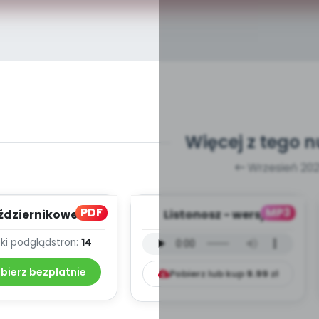
Więcej z tego 
Wrzesień 202
PDF
MP3
ździernikowe
Listonosz - wersja
owanie - teksty
instrumentalna (PD,
ki podgląd
stron:
14
piosenek
mp3)
bierz bezpłatnie
Pobierz lub kup
9.99
zł