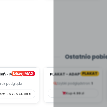
Ostatnio pobi
bliżej MAX
PLAKAT
ień - MIESIĘCZNY
PLAKAT - ADAPTACJA -
PLAN PRACY
PORADNIK DLA RODZICA
Szybki podgląd
stron:
1
Brak podglądu
HOWAWCZO –
YDAKTYC...
Kup
4.99
zł
erz lub kup
24.99
zł