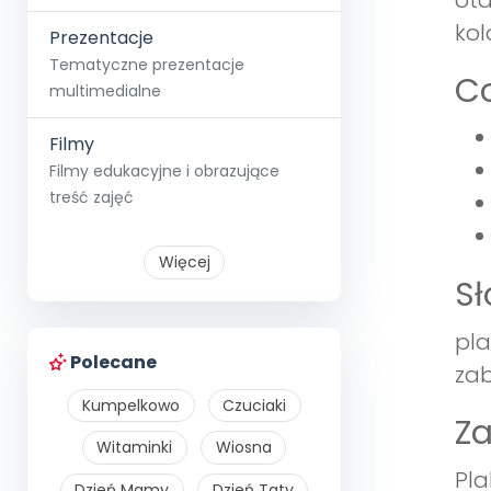
ota
kol
Prezentacje
Tematyczne prezentacje
Co
multimedialne
Filmy
Filmy edukacyjne i obrazujące
treść zajęć
Więcej
S
pla
Polecane
zab
Kumpelkowo
Czuciaki
Z
Witaminki
Wiosna
Pla
Dzień Mamy
Dzień Taty