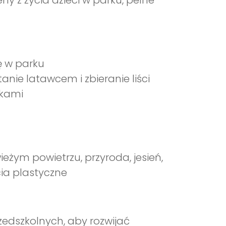
y z życia dzieci w parku, pełne
ę w parku
anie latawcem i zbieranie liści
zkami
eżym powietrzu, przyroda, jesień,
ęcia plastyczne
edszkolnych, aby rozwijać