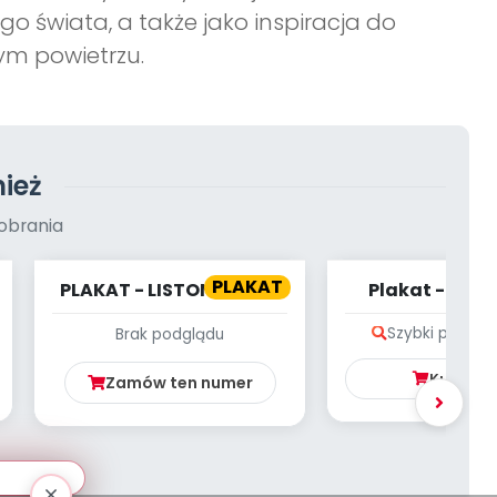
o świata, a także jako inspiracja do
ym powietrzu.
ież
obrania
PLAKAT
PLAKAT - LISTONOSZ NA
Plakat - Zwi
MEDAL
Polskę: gra p
Szybki podglą
Brak podglądu
Kup
4.9
Zamów ten numer