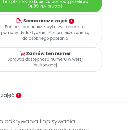
Ten plik można kupić za pomocą przelewu
(
4.99
PLN brutto).
Scenariusze zajęć
1
Pobierz scenariusz z wykorzystaniem tej
pomocy dydaktycznej. Pliki umieszczone są
do osobnego pobrania
Zamów ten numer
Sprawdź dostępność numeru w wersji
drukowanej
 zajęć
1
do odkrywania i opisywania