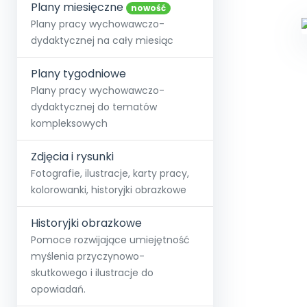
online lub stacjonarnie.
Plany miesięczne
Szko
Film
Wygr
nowość
Społeczność
Strona główna
Poznaj pakiet MAX
Wszystkie projekty
Skontaktuj się
Wit
Plany pracy wychowawczo-
O miesięczniku
O Akademii
+48 12 631 04 10
Zdro
dydaktycznej na cały miesiąc
Zam
Kio
kontakt@blizejprzedszkola.pl
Szko
E-wy
Doo
Plany tygodniowe
Pozn
Plany pracy wychowawczo-
dydaktycznej do tematów
Akredyt
Wydanie l
∞
Pakiet 
Dodaj wpis
Sen
kompleksowych
Akademia Edu
Pełen dostęp
Zob
Testuj przez 7 dni
Patr
Strefy, k
przedłużenie a
NP.5470.4.20
Zdjęcia i rysunki
Zam
Zob
Fotografie, ilustracje, karty pracy,
kolorowanki, historyjki obrazkowe
Historyjki obrazkowe
Pomoce rozwijające umiejętność
myślenia przyczynowo-
skutkowego i ilustracje do
opowiadań.