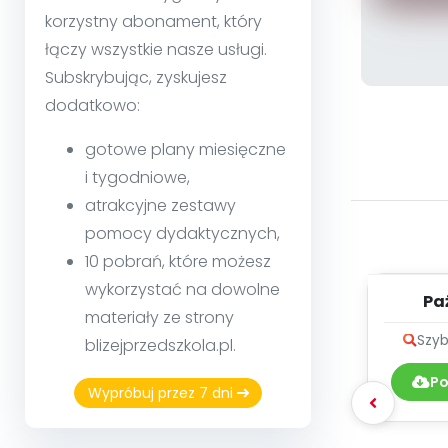
korzystny abonament, który
łączy wszystkie nasze usługi.
Subskrybując, zyskujesz
dodatkowo:
gotowe plany miesięczne
i tygodniowe,
atrakcyjne zestawy
pomocy dydaktycznych,
10 pobrań, które możesz
wykorzystać na dowolne
Pa
materiały ze strony
muzyk
Szyb
blizejprzedszkola.pl.
Po
Wypróbuj przez 7 dni