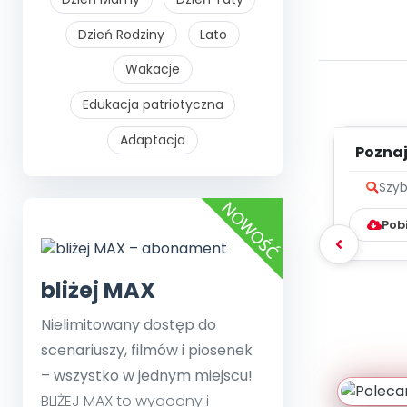
Dzień Rodziny
Lato
Wakacje
Edukacja patriotyczna
Adaptacja
Poznaje
Szyb
Pob
bliżej MAX
Nielimitowany dostęp do
scenariuszy, filmów i piosenek
– wszystko w jednym miejscu!
BLIŻEJ MAX to wygodny i