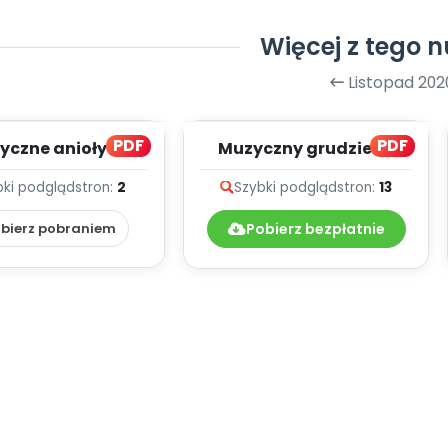
Więcej z tego 
Listopad 202
PDF
PDF
yczne anioły z
Muzyczny grudzień -
apieru (PD)
teksty piosenek
bki podgląd
stron:
2
Szybki podgląd
stron:
13
bierz pobraniem
Pobierz bezpłatnie