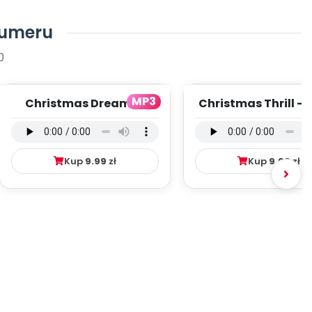
numeru
0
MP3
Christmas Dreams -
Christmas Thrill - 
bajka w języku
w języku angielskim
angielskim (PD, mp3)...
mp3)...
Kup
9.99
zł
Kup
9.99
zł