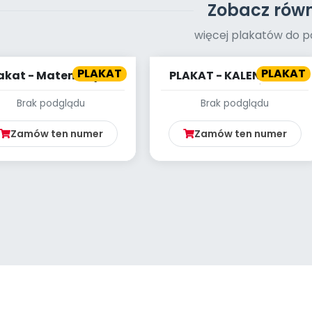
Zobacz równ
więcej plakatów do p
PLAKAT
PLAKAT
akat - Matematyka
PLAKAT - KALENDARZ -
przedszkolaka
KWIECIEŃ
Brak podglądu
Brak podglądu
Zamów ten numer
Zamów ten numer