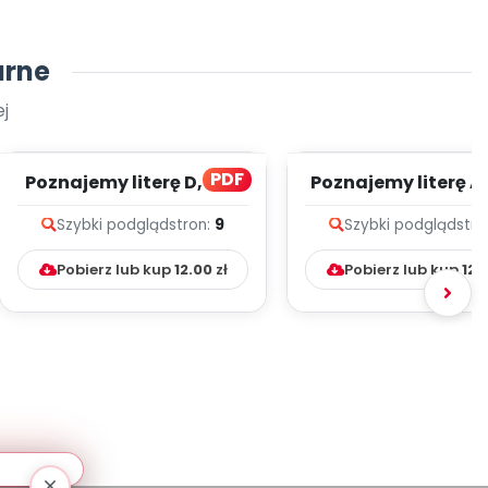
arne
j
PDF
Poznajemy literę D, cz. 1
Poznajemy literę A, 
(PD)
(PD)
Szybki podgląd
stron:
9
Szybki podgląd
stro
Pobierz lub kup
12.00
zł
Pobierz lub kup
12.