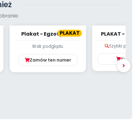
ież
obrania
PLAKAT
Plakat - Egzotyczne
PLAKAT - KAR
zwierzęta (cz. 1)
DINOZAU
Szybki podglą
Brak podglądu
Kup
4.9
Zamów ten numer