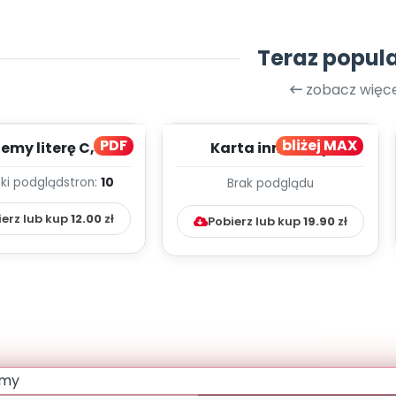
Teraz popul
zobacz więce
PDF
bliżej MAX
my literę C, cz. 1
Karta innowacji
(PD)
pedagogicznej -
ki podgląd
stron:
10
Brak podglądu
Kumpelkowo
ierz lub kup
12.00
zł
Pobierz lub kup
19.90
zł