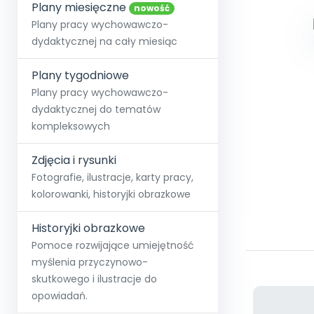
online lub stacjonarnie.
Plany miesięczne
Szko
Film
Wygr
nowość
Społeczność
Strona główna
Poznaj pakiet MAX
Wszystkie projekty
Skontaktuj się
Wit
Plany pracy wychowawczo-
O miesięczniku
O Akademii
+48 12 631 04 10
Zdro
dydaktycznej na cały miesiąc
Zam
Kio
kontakt@blizejprzedszkola.pl
Szko
E-wy
Doo
Plany tygodniowe
Pozn
Plany pracy wychowawczo-
dydaktycznej do tematów
Akredyt
Wydanie l
∞
Pakiet 
Dodaj wpis
Sen
kompleksowych
Akademia Edu
Pełen dostęp
Zob
Testuj przez 7 dni
Patr
Strefy, k
przedłużenie a
NP.5470.4.20
Zdjęcia i rysunki
Zam
Zob
Fotografie, ilustracje, karty pracy,
kolorowanki, historyjki obrazkowe
Historyjki obrazkowe
Pomoce rozwijające umiejętność
myślenia przyczynowo-
skutkowego i ilustracje do
opowiadań.