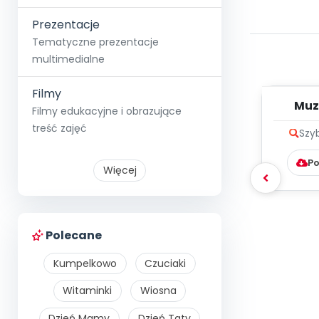
Prezentacje
Tematyczne prezentacje
multimedialne
Filmy
Muz
Filmy edukacyjne i obrazujące
p
treść zajęć
Szy
Po
Więcej
Polecane
Kumpelkowo
Czuciaki
Witaminki
Wiosna
Dzień Mamy
Dzień Taty