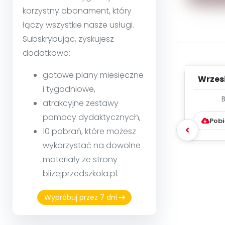
korzystny abonament, który
łączy wszystkie nasze usługi.
Subskrybując, zyskujesz
dodatkowo:
gotowe plany miesięczne
Wrzes
i tygodniowe,
WYC
atrakcyjne zestawy
D
pomocy dydaktycznych,
Pobi
10 pobrań, które możesz
wykorzystać na dowolne
materiały ze strony
blizejprzedszkola.pl.
Wypróbuj przez 7 dni