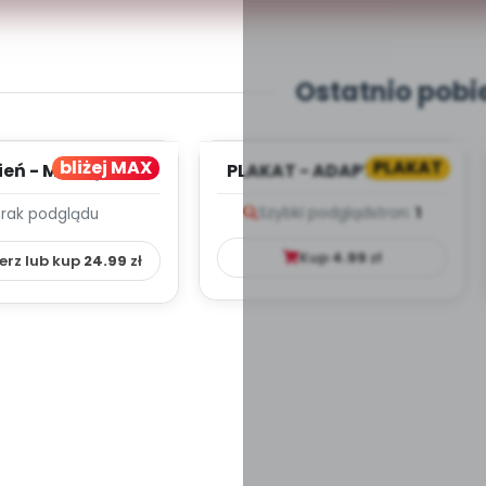
Ostatnio pobi
bliżej MAX
PLAKAT
ień - MIESIĘCZNY
PLAKAT - ADAPTACJA -
PLAN PRACY
PORADNIK DLA RODZICA
Szybki podgląd
stron:
1
Brak podglądu
HOWAWCZO –
YDAKTYC...
Kup
4.99
zł
erz lub kup
24.99
zł