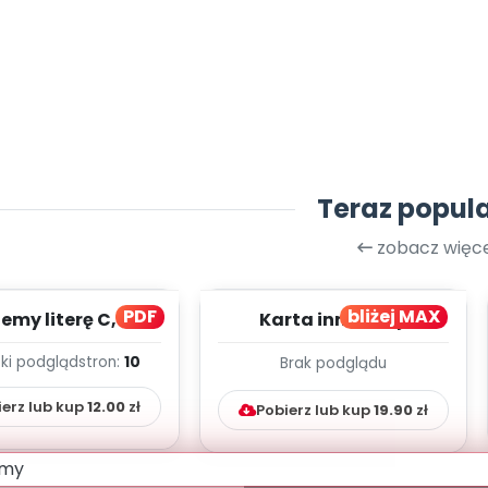
Teraz popul
zobacz więce
PDF
bliżej MAX
my literę C, cz. 1
Karta innowacji
(PD)
pedagogicznej -
ki podgląd
stron:
10
Brak podglądu
Kumpelkowo
ierz lub kup
12.00
zł
Pobierz lub kup
19.90
zł