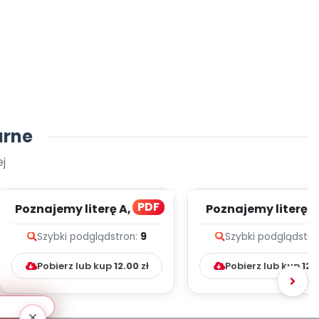
arne
j
PDF
Poznajemy literę A, CZ. 1
Poznajemy literę E, 
(PD)
(PD)
Szybki podgląd
stron:
9
Szybki podgląd
stro
Pobierz lub kup
12.00
zł
Pobierz lub kup
12.