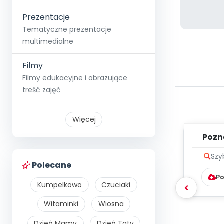
Prezentacje
Tematyczne prezentacje
multimedialne
Filmy
Filmy edukacyjne i obrazujące
treść zajęć
Więcej
Pozn
Szy
Polecane
Po
Kumpelkowo
Czuciaki
Witaminki
Wiosna
Dzień Mamy
Dzień Taty