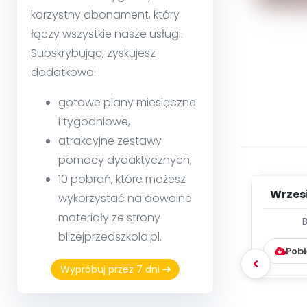
korzystny abonament, który
łączy wszystkie nasze usługi.
Subskrybując, zyskujesz
dodatkowo:
gotowe plany miesięczne
i tygodniowe,
atrakcyjne zestawy
pomocy dydaktycznych,
10 pobrań, które możesz
Wrzes
wykorzystać na dowolne
materiały ze strony
WYC
blizejprzedszkola.pl.
D
Pobi
Wypróbuj przez 7 dni