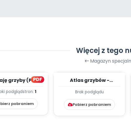
Więcej z tego 
Magazyn specjaln
PDF
aję grzyby (PD)
Atlas grzybów -
prezentacja (PD)
bki podgląd
stron:
1
Brak podglądu
bierz pobraniem
Pobierz pobraniem