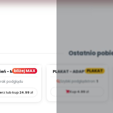
Ostatnio pobi
bliżej MAX
PLAKAT
ień - MIESIĘCZNY
PLAKAT - ADAPTACJA -
PLAN PRACY
PORADNIK DLA RODZICA
Szybki podgląd
stron:
1
Brak podglądu
HOWAWCZO –
YDAKTYC...
Kup
4.99
zł
erz lub kup
24.99
zł