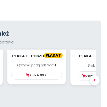
ież
obrania
PLAKAT
PLAKAT - POSZUKIWANIE
PLAKAT - W O
GŁOSEK W PARKU
Szybki podgląd
stron:
1
Brak podgl
Kup
4.99
zł
Zamów ten 