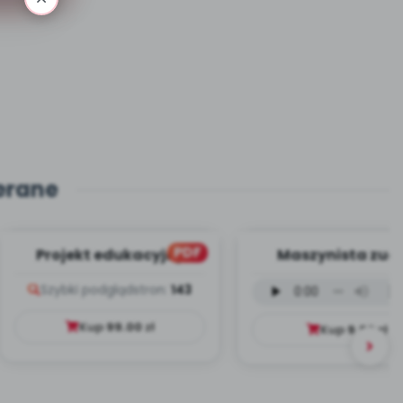
erane
PDF
Projekt edukacyjny
Maszynista zuch
Dookoła Polski
wersja wokalna (
Szybki podgląd
stron:
143
mp3)
Kup
99.00
zł
Kup
9.99
zł