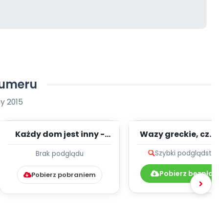
numeru
y 2015
Każdy dom jest inny -
Wazy greckie, cz. 2
prezentacja (PD)
Szybki podgląd
stro
Brak podglądu
Pobierz bezpłat
Pobierz pobraniem