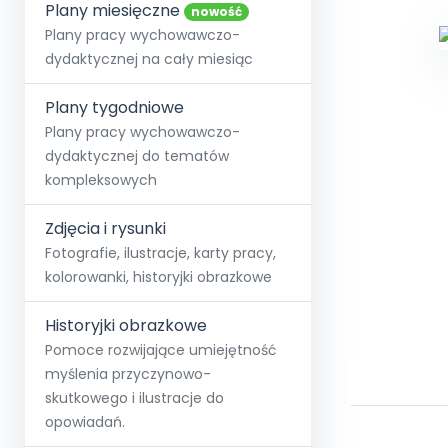
online lub stacjonarnie.
Plany miesięczne
Szko
Film
Wygr
nowość
Społeczność
Strona główna
Poznaj pakiet MAX
Wszystkie projekty
Skontaktuj się
Wit
Plany pracy wychowawczo-
O miesięczniku
O Akademii
+48 12 631 04 10
Zdro
dydaktycznej na cały miesiąc
Zam
Kio
kontakt@blizejprzedszkola.pl
Szko
E-wy
Doo
Plany tygodniowe
Pozn
Plany pracy wychowawczo-
dydaktycznej do tematów
Akredyt
Wydanie l
∞
Pakiet 
Dodaj wpis
Sen
kompleksowych
Akademia Edu
Pełen dostęp
Zob
Testuj przez 7 dni
Patr
Strefy, k
przedłużenie a
NP.5470.4.20
Zdjęcia i rysunki
Zam
Zob
Fotografie, ilustracje, karty pracy,
kolorowanki, historyjki obrazkowe
Historyjki obrazkowe
Pomoce rozwijające umiejętność
myślenia przyczynowo-
skutkowego i ilustracje do
opowiadań.